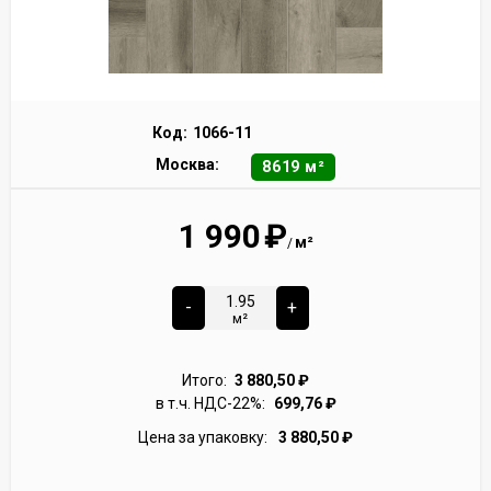
Код:
1066-11
Москва:
8619 м²
1 990
₽
м²
/
-
+
м²
Итого:
3 880,50
₽
в т.ч. НДС-22%:
699,76
₽
Цена за упаковку:
3 880,50
₽