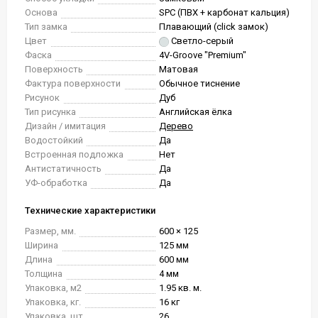
Основа
SPC (ПВХ + карбонат кальция)
Тип замка
Плавающий (click замок)
Цвет
Светло-серый
Фаска
4V-Groove "Premium"
Поверхность
Матовая
Фактура поверхности
Обычное тиснение
Рисунок
Дуб
Тип рисунка
Английская ёлка
Дизайн / имитация
Дерево
Водостойкий
Да
Встроенная подложка
Нет
Антистатичность
Да
УФ-обработка
Да
Технические характеристики
Размер, мм.
600 × 125
Ширина
125 мм
Длина
600 мм
Толщина
4 мм
Упаковка, м2
1.95 кв. м.
Упаковка, кг.
16 кг
Упаковка, шт.
26