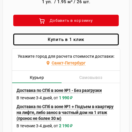
1
уп.
/
1.95
м²
/
26
шт.
Добавить в корзиину
Купить в 1 клик
Укажите город для расчета стоимости доставки:
Санкт-Петербург
Курьер
Самовывоз
Доставка по СПб в зоне №1 - Без разгрузки
В течение
3-4
дней
1 990
₽
Доставка по СПб в зоне №1 + Подъем в квартиру
на лифте, либо занос в частный дом на 1 этаж
(пронос не более 30 м)
В течение
3-4
дней
2 190
₽