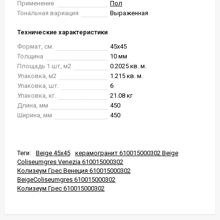
Применение
Пол
Тональная вариация
Выраженная
Технические характеристики
Формат, см.
45x45
Толщина
10 мм
Площадь 1 шт, м2
0.2025 кв. м.
Упаковка, м2
1.215 кв. м.
Упаковка, шт.
6
Упаковка, кг.
21.08 кг
Длина, мм
450
Ширина, мм
450
Теги:
Beige 45x45
керамогранит 610015000302 Beige
Coliseumgres Venezia 610015000302
Колизеум Грес Венеция 610015000302
BeigeColiseumgres 610015000302
Колизеум Грес 610015000302