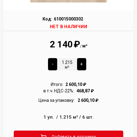
Код:
610015000302
НЕТ В НАЛИЧИИ
2 140
₽
м²
/
-
+
м²
Итого:
2 600,10
₽
в т.ч. НДС-22%:
468,87
₽
Цена за упаковку:
2 600,10
₽
1
уп.
/
1.215
м²
/
6
шт.
Добавить в корзиину