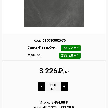
Код:
610010002676
Санкт-Петербург:
63.72 м²
Москва:
233.28 м²
3 226
₽
м²
/
-
+
м²
Итого:
3 484,08
₽
в т.ч. НДС-22%:
628,28
₽