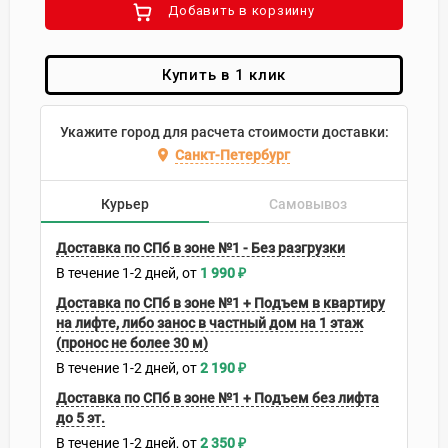
Добавить в корзиину
Купить в 1 клик
Укажите город для расчета стоимости доставки:
Санкт-Петербург
Курьер
Самовывоз
Доставка по СПб в зоне №1 - Без разгрузки
В течение
1-2
дней
1 990
₽
Доставка по СПб в зоне №1 + Подъем в квартиру
на лифте, либо занос в частный дом на 1 этаж
(пронос не более 30 м)
В течение
1-2
дней
2 190
₽
Доставка по СПб в зоне №1 + Подъем без лифта
до 5 эт.
В течение
1-2
дней
2 350
₽