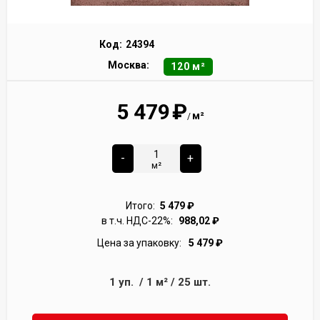
Код:
24394
Москва:
120 м²
5 479
₽
м²
/
-
+
м²
Итого:
5 479
₽
в т.ч. НДС-22%:
988,02
₽
Цена за упаковку:
5 479
₽
1
уп.
/
1
м²
/
25
шт.