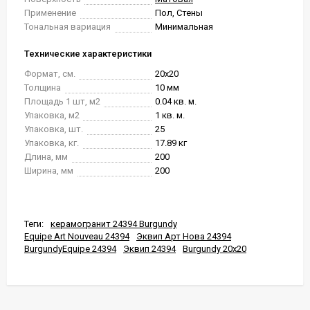
Применение
Пол, Стены
Тональная вариация
Минимальная
Технические характеристики
Формат, см.
20x20
Толщина
10 мм
Площадь 1 шт, м2
0.04 кв. м.
Упаковка, м2
1 кв. м.
Упаковка, шт.
25
Упаковка, кг.
17.89 кг
Длина, мм
200
Ширина, мм
200
Теги:
керамогранит 24394 Burgundy
Equipe Art Nouveau 24394
Эквип Арт Нова 24394
BurgundyEquipe 24394
Эквип 24394
Burgundy 20x20