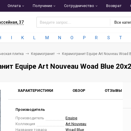
Оплата
Получение
Сотрудничество
Возврат
ассейная, 37
Все кате
H
I
K
L
M
N
O
P
R
S
T
ческая плитка
Керамогранит
Керамогранит Equipe Art Nouveau Woad B
нит Equipe Art Nouveau Woad Blue 20x
ХАРАКТЕРИСТИКИ
ОБЗОР
ОТЗЫВЫ
0
Производитель
Производитель
Equipe
Коллекция
Art Nouveau
Название товара
Woad Blue