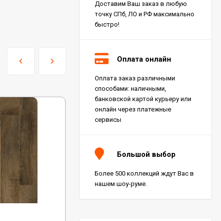
Доставим Ваш заказ в любую
точку СПб, ЛО и РФ максимально
быстро!
Оплата онлайн
Оплата заказ различными
Керамогранит Italon
способами: наличными,
Charme Extra Silver Ret
60x120, 610010001196
банковской картой курьеру или
4 046
₽
м²
/
онлайн через платежные
сервисы
Керамогранит Italon
Charme Evo Imperiale
Большой выбор
Ret 60x120,
610010001413
4 025
₽
м²
/
Более 500 коллекций ждут Вас в
нашем шоу-руме.
Керамогранит
Kerranova Alleya Dark
Код:
ECO 11-21 MC
Brown 20x120, K-