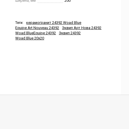
Ширина, мм
200
Теги:
керамогранит 24392 Woad Blue
Equipe Art Nouveau 24392
Эквип Арт Нова 24392
Woad BlueEquipe 24392
Эквип 24392
Woad Blue 20x20