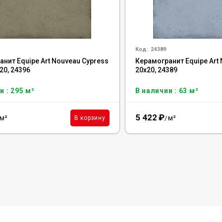
Код:
24389
нит Equipe Art Nouveau Cypress
Керамогранит Equipe Art 
20, 24396
20x20, 24389
и : 295 м²
В наличии : 63 м²
5 422
₽
м²
м²
В корзину
/