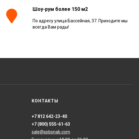
Шоу-рум более 150 м2
По адресу улица Бассейная, 37. Приходите мы
Керамогранит
всегда Вам рады!
Kerranova Alleya Dark
Brown 20x120, K-
2104/SR/200x1200x11
3 110
₽
м²
/
Керамогранит
ONLYGRES Cement
COG501 60x60x20
противоскольз. рект.
4 130
₽
м²
/
(0.72 м2)
Керамогранит Atlas
КОНТАКТЫ
Concorde Russia Rive
Dolce Riva Rettificato
20x120, 610010002297
4 008
₽
м²
/
+7 812 642-23-40
+7 (800) 555-61-63
sale@spbsnab.com