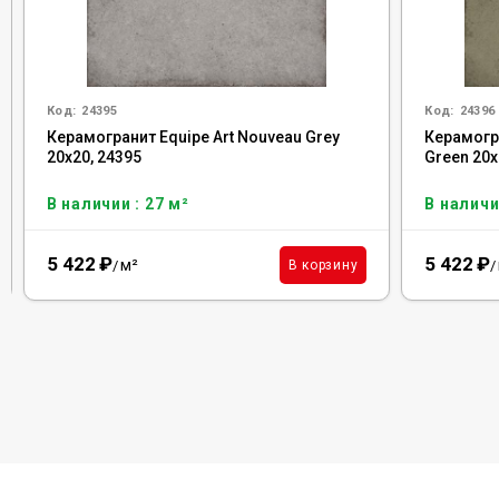
Код:
24395
Код:
24396
Керамогранит Equipe Art Nouveau Grey
Керамогра
20x20, 24395
Green 20x
В наличии : 27 м²
В наличи
5 422
₽
5 422
₽
м²
В корзину
/
/