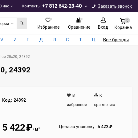
+7 812 642-23-40
О нас
Контакты
Заказать звонок
0
гории
Избранное
Сравнение
Вход
Корзина
V
Z
Г
Д
Л
С
Т
Ц
Все бренды
lue 20x20, 24392
20, 24392
В
К
Код:
24392
избранное
сравнению
5 422
₽
Цена за упаковку:
5 422
₽
м²
/