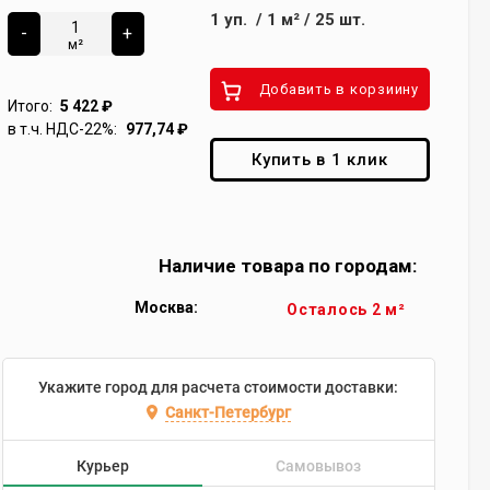
1
уп.
/
1
м²
/
25
шт.
-
+
м²
Добавить в корзиину
Итого:
5 422
₽
в т.ч. НДС-22%:
977,74
₽
Купить в 1 клик
Наличие товара по городам:
Москва:
Осталось 2 м²
Укажите город для расчета стоимости доставки:
Санкт-Петербург
Курьер
Самовывоз