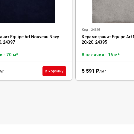
Код:
24395
нит Equipe Art Nouveau Navy
Керамогранит Equipe Art 
0, 24397
20x20, 24395
и : 70 м²
В наличии : 16 м²
5 591
₽
м²
м²
В корзину
/