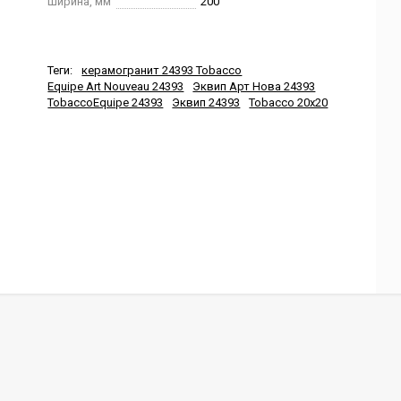
Ширина, мм
200
Теги:
керамогранит 24393 Tobacco
Equipe Art Nouveau 24393
Эквип Арт Нова 24393
TobaccoEquipe 24393
Эквип 24393
Tobacco 20x20