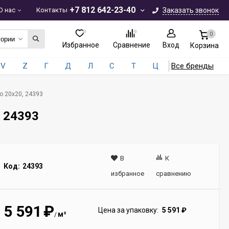
+7 812 642-23-40
О нас
Контакты
Заказать звонок
0
гории
Избранное
Сравнение
Вход
Корзина
V
Z
Г
Д
Л
С
Т
Ц
Все бренды
o 20x20, 24393
, 24393
В
К
Код:
24393
избранное
сравнению
5 591
₽
Цена за упаковку:
5 591
₽
м²
/