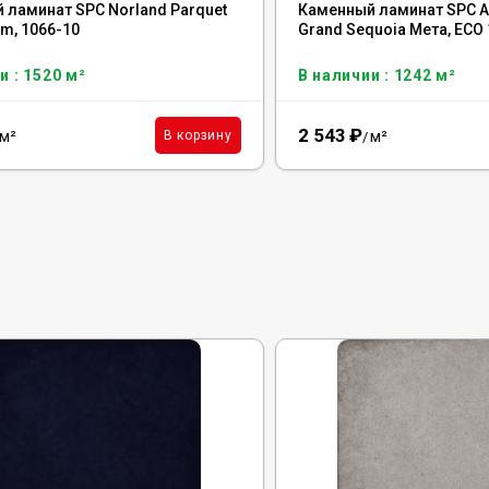
 ламинат SPC Norland Parquet
Каменный ламинат SPC Al
m, 1066-10
Grand Sequoia Мета, ECO
и : 1520 м²
В наличии : 1242 м²
2 543
₽
м²
м²
В корзину
/