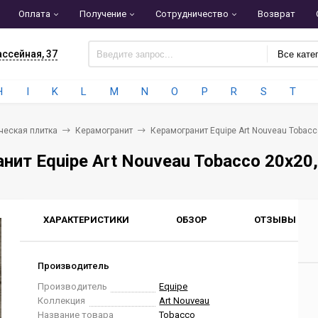
Оплата
Получение
Сотрудничество
Возврат
ассейная, 37
Все кате
H
I
K
L
M
N
O
P
R
S
T
ческая плитка
Керамогранит
Керамогранит Equipe Art Nouveau Tobacc
нит Equipe Art Nouveau Tobacco 20x20
ХАРАКТЕРИСТИКИ
ОБЗОР
ОТЗЫВЫ
0
Производитель
Производитель
Equipe
Коллекция
Art Nouveau
Название товара
Tobacco