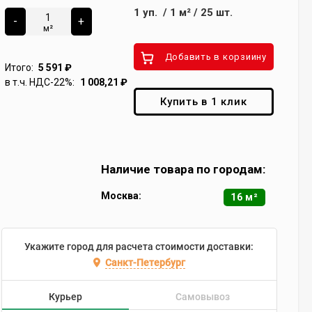
1
уп.
/
1
м²
/
25
шт.
-
+
м²
Добавить в корзиину
Итого:
5 591
₽
в т.ч. НДС-22%:
1 008,21
₽
Купить в 1 клик
Наличие товара по городам:
Москва:
16 м²
Укажите город для расчета стоимости доставки:
Санкт-Петербург
Курьер
Самовывоз