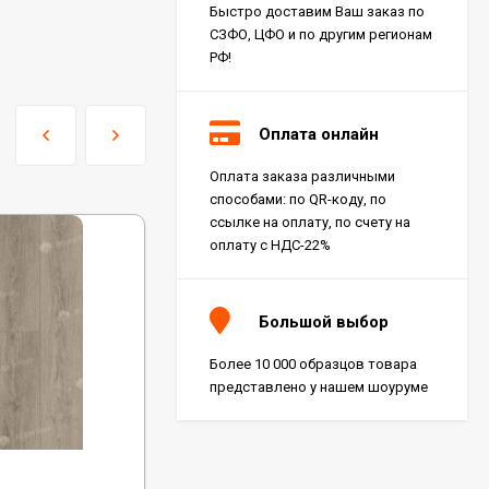
Быстро доставим Ваш заказ по
СЗФО, ЦФО и по другим регионам
РФ!
Оплата онлайн
Оплата заказа различными
способами: по QR-коду, по
ссылке на оплату, по счету на
оплату с НДС-22%
Большой выбор
Более 10 000 образцов товара
представлено у нашем шоуруме
Код:
ECO 27-10