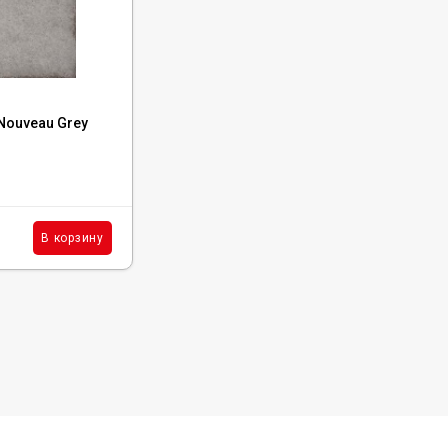
Код:
24391
Nouveau Grey
Керамогранит Equipe Art Nouveau Siena
20x20, 24391
В наличии : 10 м²
5 591
₽
м²
В корзину
В корзину
/