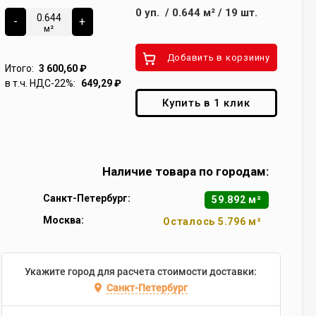
0
уп.
/
0.644
м²
/
19
шт.
-
+
м²
Добавить в корзиину
Итого:
3 600,60
₽
в т.ч. НДС-22%:
649,29
₽
Купить в 1 клик
Наличие товара по городам:
Санкт-Петербург:
59.892 м²
Москва:
Осталось 5.796 м²
Укажите город для расчета стоимости доставки:
Санкт-Петербург