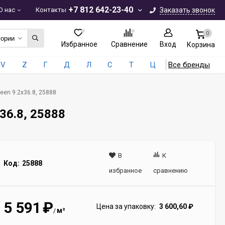
+7 812 642-23-40
О нас
Контакты
Заказать звонок
0
гории
Избранное
Сравнение
Вход
Корзина
V
Z
Г
Д
Л
С
Т
Ц
Все бренды
reen 9.2x36.8, 25888
x36.8, 25888
В
К
Код:
25888
избранное
сравнению
5 591
₽
Цена за упаковку:
3 600,60
₽
м²
/