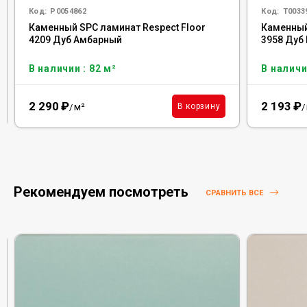
Код:
Р0054862
Код:
Т0033
Каменный SPC ламинат Respect Floor
Каменный
4209 Дуб Амбарный
3958 Дуб
В наличии : 82 м²
В наличи
2 290
₽
2 193
₽
м²
В корзину
/
/
Рекомендуем посмотреть
СРАВНИТЬ ВСЕ