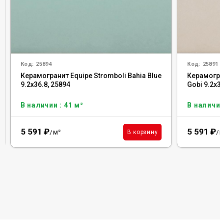
Код:
25894
Код:
25891
Керамогранит Equipe Stromboli Bahia Blue
Керамогра
9.2x36.8, 25894
Gobi 9.2x
В наличии : 41 м²
В наличи
5 591
₽
5 591
₽
м²
В корзину
/
/