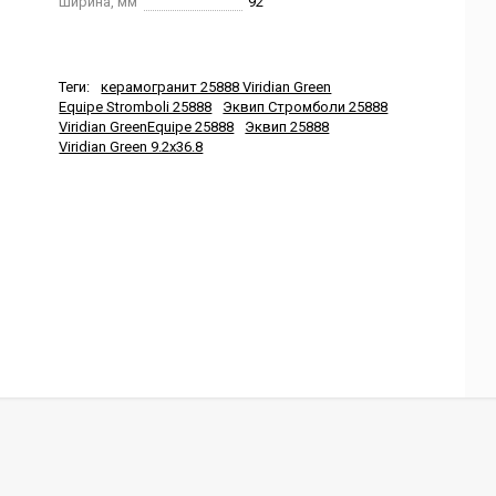
Ширина, мм
92
Теги:
керамогранит 25888 Viridian Green
Equipe Stromboli 25888
Эквип Стромболи 25888
Viridian GreenEquipe 25888
Эквип 25888
Viridian Green 9.2x36.8