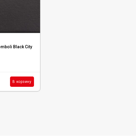
Код:
25898
mboli Black City
Керамогранит Equipe Stromboli Canyon
9.2x36.8, 25898
В наличии : 54 м²
5 591
₽
м²
В корзину
В корзину
/