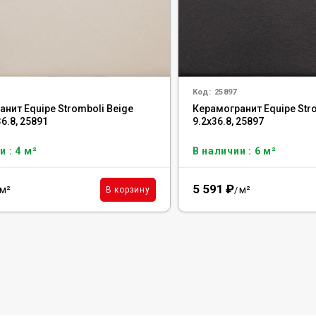
Код:
25897
нит Equipe Stromboli Beige
Керамогранит Equipe Stro
36.8, 25891
9.2x36.8, 25897
и : 4 м²
В наличии : 6 м²
5 591
₽
м²
м²
В корзину
/