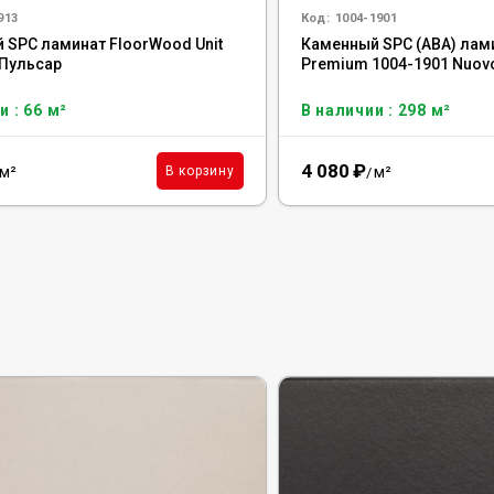
913
Код:
1004-1901
 SPC ламинат FloorWood Unit
Каменный SPC (ABA) лами
 Пульсар
Premium 1004-1901 Nuov
и : 66 м²
В наличии : 298 м²
4 080
₽
м²
м²
В корзину
/