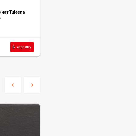
Код:
Т0039340
нат Tulesna
Каменный SPC ламинат FloorBee Project
o
1760 Дуб Монтана
В наличии : 422 м²
1 632
₽
м²
В корзину
В корзину
/