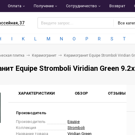
Оплата
Получение
Сотрудничество
Возврат
ассейная, 37
Все кате
H
I
K
L
M
N
O
P
R
S
T
ческая плитка
Керамогранит
Керамогранит Equipe Stromboli Viridian G
ит Equipe Stromboli Viridian Green 9.2
ХАРАКТЕРИСТИКИ
ОБЗОР
ОТЗЫВЫ
0
Производитель
Производитель
Equipe
Коллекция
Stromboli
Название товара
Viridian Green