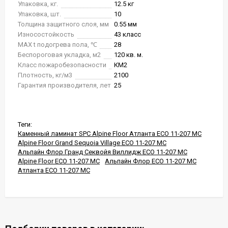
Упаковка, кг.
12.5 кг
Упаковка, шт.
10
Толщина защитного слоя, мм
0.55 мм
Износостойкость
43 класс
MAX t подогрева пола, ℃
28
Беспороговая укладка, м2
120 кв. м.
Класс пожаробезопасности
КМ2
Плотность, кг/м3
2100
Гарантия производителя, лет
25
Теги:
Каменный ламинат SPC Alpine Floor Атланта ECO 11-207 MC
Alpine Floor Grand Sequoia Village ECO 11-207 MC
Альпайн Флор Гранд Секвойя Виллидж ECO 11-207 MC
Alpine Floor ECO 11-207 MC
Альпайн Флор ECO 11-207 MC
Атланта ECO 11-207 MC