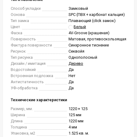
Способ укладки
Замковый
Основа
SPC (ПВХ + карбонат кальция)
Тип замка
Плавающий (click замок)
Цвет
Белый
Фаска
4V-Groove (крашеная)
Поверхность
Матовая, противоскользящая
Фактура поверхности
Синхронное тиснение
Рисунок
Секвойя
Тип рисунка
Однополосный
Дизайн / имитация
Дерево
Водостойкий
Да
Встроенная подложка
Нет
Антистатичность
Да
УФ-обработка
Да
Технические характеристики
Размер, мм.
1220 × 125
Ширина
125 мм
Длина
1220 мм
Толщина
4 мм
Упаковка, м2
1.525 кв. м.