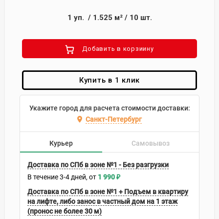
1
уп.
/
1.525
м²
/
10
шт.
Добавить в корзиину
Купить в 1 клик
Укажите город для расчета стоимости доставки:
Санкт-Петербург
Курьер
Самовывоз
Доставка по СПб в зоне №1 - Без разгрузки
В течение
3-4
дней
1 990
₽
Доставка по СПб в зоне №1 + Подъем в квартиру
на лифте, либо занос в частный дом на 1 этаж
(пронос не более 30 м)