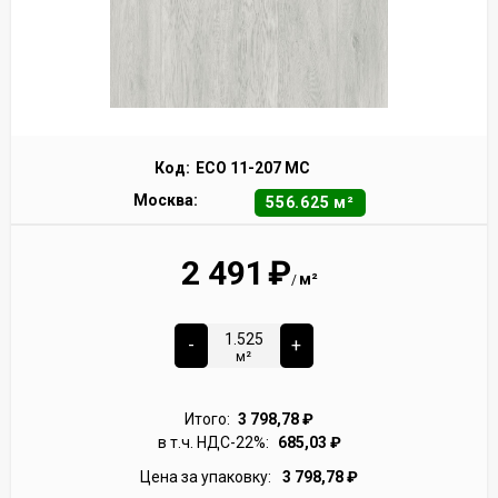
Код:
ECO 11-207 MC
Москва:
556.625 м²
2 491
₽
м²
/
-
+
м²
Итого:
3 798,78
₽
в т.ч. НДС-22%:
685,03
₽
Цена за упаковку:
3 798,78
₽