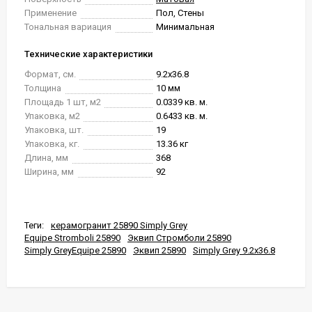
Применение
Пол, Стены
Тональная вариация
Минимальная
Технические характеристики
Формат, см.
9.2x36.8
Толщина
10 мм
Площадь 1 шт, м2
0.0339 кв. м.
Упаковка, м2
0.6433 кв. м.
Упаковка, шт.
19
Упаковка, кг.
13.36 кг
Длина, мм
368
Ширина, мм
92
Теги:
керамогранит 25890 Simply Grey
Equipe Stromboli 25890
Эквип Стромболи 25890
Simply GreyEquipe 25890
Эквип 25890
Simply Grey 9.2x36.8