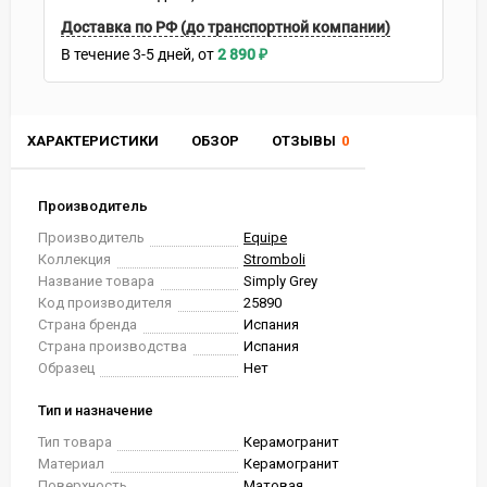
Доставка по РФ (до транспортной компании)
В течение
3-5
дней
2 890
₽
ХАРАКТЕРИСТИКИ
ОБЗОР
ОТЗЫВЫ
0
Производитель
Производитель
Equipe
Коллекция
Stromboli
Название товара
Simply Grey
Код производителя
25890
Страна бренда
Испания
Страна производства
Испания
Образец
Нет
Тип и назначение
Тип товара
Керамогранит
Материал
Керамогранит
Поверхность
Матовая