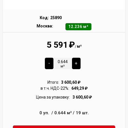
Код:
25890
Москва:
12.236 м²
5 591
₽
м²
/
-
+
м²
Итого:
3 600,60
₽
в т.ч. НДС-22%:
649,29
₽
Цена за упаковку:
3 600,60
₽
0
уп.
/
0.644
м²
/
19
шт.