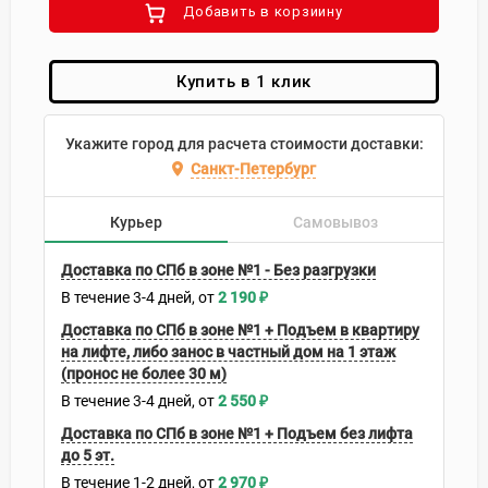
Добавить в корзиину
Купить в 1 клик
Укажите город для расчета стоимости доставки:
Санкт-Петербург
Курьер
Самовывоз
Доставка по СПб в зоне №1 - Без разгрузки
В течение
3-4
дней
2 190
₽
Доставка по СПб в зоне №1 + Подъем в квартиру
на лифте, либо занос в частный дом на 1 этаж
(пронос не более 30 м)
В течение
3-4
дней
2 550
₽
Доставка по СПб в зоне №1 + Подъем без лифта
до 5 эт.
В течение
1-2
дней
2 970
₽