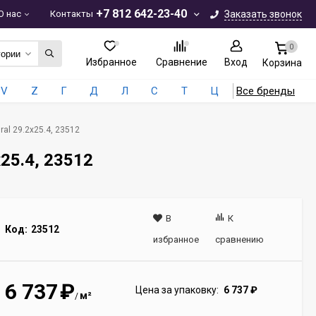
+7 812 642-23-40
О нас
Контакты
Заказать звонок
0
гории
Избранное
Сравнение
Вход
Корзина
V
Z
Г
Д
Л
С
Т
Ц
Все бренды
al 29.2x25.4, 23512
25.4, 23512
В
К
Код:
23512
избранное
сравнению
6 737
₽
Цена за упаковку:
6 737
₽
м²
/