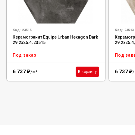
Код:
23515
Код:
23513
Керамогранит Equipe Urban Hexagon Dark
Керамогр
29.2x25.4, 23515
29.2x25.4
Под заказ
Под зак
6 737
₽
6 737
₽
м²
В корзину
/
/