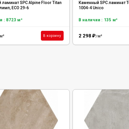
ламинат SPC Alpine Floor Titan
Каменный SPC ламинат Tu
лимп, ЕСО 29-6
1004-4 Unico
и : 8723 м²
В наличии : 135 м²
2 298
₽
м²
м²
В корзину
/