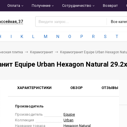
Оплата
Получение
Сотрудничество
Возврат
ассейная, 37
Все кате
H
I
K
L
M
N
O
P
R
S
T
ческая плитка
Керамогранит
Керамогранит Equipe Urban Hexagon Natur
нит Equipe Urban Hexagon Natural 29.2x
ХАРАКТЕРИСТИКИ
ОБЗОР
ОТЗЫВЫ
0
Производитель
Производитель
Equipe
Коллекция
Urban
Название товара
Hexagon Natural