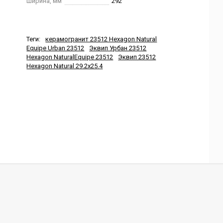
Ширина, мм
292
Теги:
керамогранит 23512 Hexagon Natural
Equipe Urban 23512
Эквип Урбан 23512
Hexagon NaturalEquipe 23512
Эквип 23512
Hexagon Natural 29.2x25.4