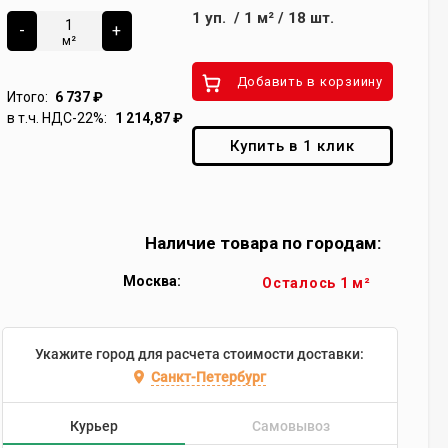
1
уп.
/
1
м²
/
18
шт.
-
+
м²
Добавить в корзиину
Итого:
6 737
₽
в т.ч. НДС-22%:
1 214,87
₽
Купить в 1 клик
Наличие товара по городам:
Москва:
Осталось 1 м²
Укажите город для расчета стоимости доставки:
Санкт-Петербург
Курьер
Самовывоз