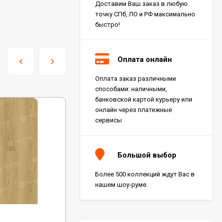
Доставим Ваш заказ в любую
точку СПб, ЛО и РФ максимально
быстро!
Оплата онлайн
Оплата заказ различными
Керамогранит Italon
способами: наличными,
Charme Extra Silver Ret
60x120, 610010001196
банковской картой курьеру или
4 046
₽
м²
/
онлайн через платежные
сервисы
Керамогранит Italon
Charme Evo Imperiale
Большой выбор
Ret 60x120,
610010001413
4 025
₽
м²
/
Более 500 коллекций ждут Вас в
нашем шоу-руме.
Керамогранит
Kerranova Alleya Dark
Код:
ALX1560-7
Brown 20x120, K-