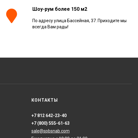
Шоу-рум более 150 м2
По адресу улица Бассейная, 37. Приходите мы
Керамогранит
всегда Вам рады!
Kerranova Alleya Dark
Brown 20x120, K-
2104/SR/200x1200x11
3 110
₽
м²
/
Керамогранит
ONLYGRES Cement
COG501 60x60x20
противоскольз. рект.
4 130
₽
м²
/
(0.72 м2)
Керамогранит Atlas
КОНТАКТЫ
Concorde Russia Rive
Dolce Riva Rettificato
20x120, 610010002297
4 008
₽
м²
/
+7 812 642-23-40
+7 (800) 555-61-63
sale@spbsnab.com