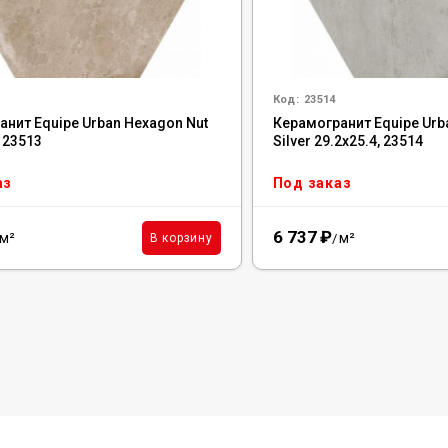
Код:
23514
анит Equipe Urban Hexagon Nut
Керамогранит Equipe Urb
, 23513
Silver 29.2x25.4, 23514
аз
Под заказ
6 737
₽
м²
м²
В корзину
/