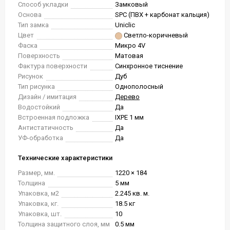
Способ укладки
Замковый
Основа
SPC (ПВХ + карбонат кальция)
Тип замка
Uniclic
Цвет
Светло-коричневый
Фаска
Микро 4V
Поверхность
Матовая
Фактура поверхности
Синхронное тиснение
Рисунок
Дуб
Тип рисунка
Однополосный
Дизайн / имитация
Дерево
Водостойкий
Да
Встроенная подложка
IXPE 1 мм
Антистатичность
Да
УФ-обработка
Да
Технические характеристики
Размер, мм.
1220 × 184
Толщина
5 мм
Упаковка, м2
2.245 кв. м.
Упаковка, кг.
18.5 кг
Упаковка, шт.
10
Толщина защитного слоя, мм
0.5 мм