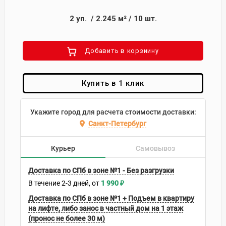
2
уп.
/
2.245
м²
/
10
шт.
Добавить в корзиину
Купить в 1 клик
Укажите город для расчета стоимости доставки:
Санкт-Петербург
Курьер
Самовывоз
Доставка по СПб в зоне №1 - Без разгрузки
В течение
2-3
дней
1 990
₽
Доставка по СПб в зоне №1 + Подъем в квартиру
на лифте, либо занос в частный дом на 1 этаж
(пронос не более 30 м)