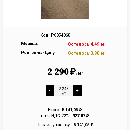
Код:
Р0054860
Москва:
Осталось 4.49 м²
Ростов-на-Дону:
Осталось 8.98 м²
2 290
₽
м²
/
-
+
м²
Итого:
5 141,05
₽
в т.ч. НДС-22%:
927,07
₽
Цена за упаковку:
5 141,05
₽