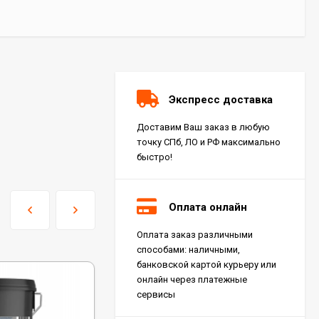
Экспресс доставка
Доставим Ваш заказ в любую
точку СПб, ЛО и РФ максимально
быстро!
Оплата онлайн
Оплата заказ различными
Керамогранит Italon
способами: наличными,
Charme Extra Silver Ret
60x120, 610010001196
банковской картой курьеру или
4 046
₽
м²
/
онлайн через платежные
сервисы