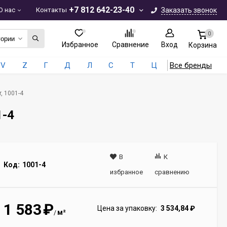
+7 812 642-23-40
О нас
Контакты
Заказать звонок
0
гории
Избранное
Сравнение
Вход
Корзина
V
Z
Г
Д
Л
С
Т
Ц
Все бренды
, 1001-4
1-4
В
К
Код:
1001-4
избранное
сравнению
1 583
₽
Цена за упаковку:
3 534,84
₽
м²
/