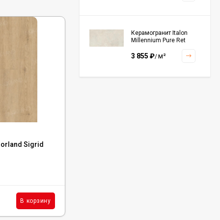
Керамогранит Italon
Millennium Pure Ret
60x120, 610010001456
3 855
₽
м²
/
Керамогранит Italon
Continuum Polar Ret
60x60, 610010002672
3 001
₽
м²
/
Код:
1001-5
rland Sigrid
Каменный ламинат SPC Norland Sigrid
Alante, 1001-5
Керамогранит Italon
Continuum Petrol Ret
60x60, 610010002676
В наличии : 93 м²
3 226
₽
м²
/
1 583
₽
м²
В корзину
В корзину
/
Керамогранит Italon