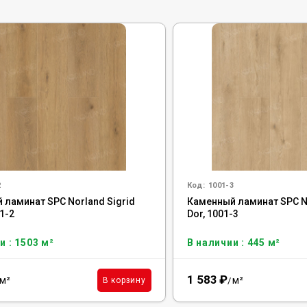
2
Код:
1001-3
 ламинат SPC Norland Sigrid
Каменный ламинат SPC No
01-2
Dor, 1001-3
и : 1503 м²
В наличии : 445 м²
1 583
₽
м²
м²
В корзину
/