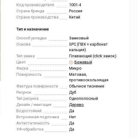
Код производителя
1001-4
Страна бренда
Россия
Страна производства
Китай
Тип и назначение
Способ укладки
Замковый
Основа
SPC (ПВХ + карбонат
кальция)
Тип замка
Плавающий (click замок)
Цвет
Бежевый
Фаска
Микро
Поверхность
Матовая,
противоскользящая
Фактура поверхности
Обычное тиснение
Рисунок
Дуб
Тип рисунка
Однополосный
Дизайн / имитация
Дерево
Водостойкий
Да
Встроенная подложка
Нет
Антистатичность
Да
УФ-обработка
Да