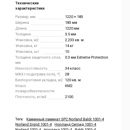
Технические
характеристики
Размер, мм.
1220 × 183
Ширина
183 мм
Длина
1220 мм
Толщина
3.5 мм
Упаковка, м2
2.233 кв. м.
Упаковка, кг.
14 кг
Упаковка, шт.
10
Толщина защитного слоя,
0.3 мм Extreme Protection
мм
Износостойкость
34 класс
MAX t подогрева пола, ℃
28
Беспороговая укладка, м2
120 кв. м.
Класс
КМ2
пожаробезопасности
Плотность, кг/м3
2100
Теги:
Каменный ламинат SPC Norland Baldr 1001-4
Norland Sigrid 1001-4
Норланд Сигрид 1001-4
Norland 1001-4
Норланд 1001-4
Baldr 1001-4