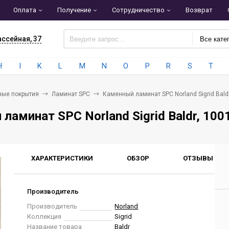
Оплата
Получение
Сотрудничество
Возврат
ассейная, 37
Все кате
H
I
K
L
M
N
O
P
R
S
T
ные покрытия
Ламинат SPC
Каменный ламинат SPC Norland Sigrid Baldr
ламинат SPC Norland Sigrid Baldr, 100
ХАРАКТЕРИСТИКИ
ОБЗОР
ОТЗЫВЫ
0
Производитель
Производитель
Norland
Коллекция
Sigrid
Название товара
Baldr