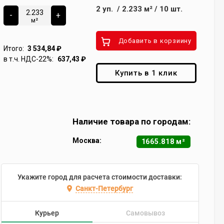
2
уп.
/
2.233
м²
/
10
шт.
-
+
м²
Добавить в корзиину
Итого:
3 534,84
₽
в т.ч. НДС-22%:
637,43
₽
Купить в 1 клик
Наличие товара по городам:
Москва:
1665.818 м²
Укажите город для расчета стоимости доставки:
Санкт-Петербург
Курьер
Самовывоз