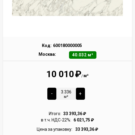
Код:
600180000005
Москва:
40.032 м²
10 010
₽
м²
/
-
+
м²
Итого:
33 393,36
₽
в т.ч. НДС-22%:
6 021,75
₽
Цена за упаковку:
33 393,36
₽