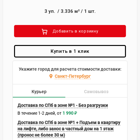
3
уп.
/
3.336
м²
/
1
шт.
Добавить в корзиину
Купить в 1 клик
Укажите город для расчета стоимости доставки:
Санкт-Петербург
Курьер
Самовывоз
Доставка по СПб в зоне №1 - Без разгрузки
В течение
1-2
дней
1 990
₽
Доставка по СПб в зоне №1 + Подъем в квартиру
на лифте, либо занос в частный дом на 1 этаж
(пронос не более 30 м)