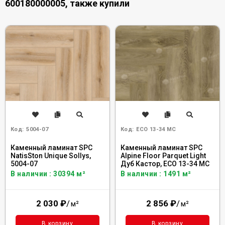
600180000005, также купили
Код:
5004-07
Код:
ECO 13-34 MC
Каменный ламинат SPC
Каменный ламинат SPC
NatisSton Unique Sollys,
Alpine Floor Parquet Light
5004-07
Дуб Кастор, ЕСО 13-34 MC
В наличии : 30394 м²
В наличии : 1491 м²
2 030
₽
/
2 856
₽
/
м²
м²
В корзину
В корзину