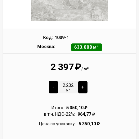
Код:
1009-1
Москва:
633.888 м²
2 397
₽
м²
/
-
+
м²
Итого:
5 350,10
₽
в т.ч. НДС-22%:
964,77
₽
Цена за упаковку:
5 350,10
₽