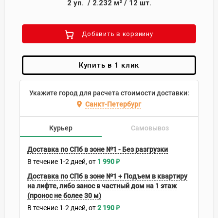
2
уп.
/
2.232
м²
/
12
шт.
Добавить в корзиину
Купить в 1 клик
Укажите город для расчета стоимости доставки:
Санкт-Петербург
Курьер
Самовывоз
Доставка по СПб в зоне №1 - Без разгрузки
В течение
1-2
дней
1 990
₽
Доставка по СПб в зоне №1 + Подъем в квартиру
на лифте, либо занос в частный дом на 1 этаж
(пронос не более 30 м)
В течение
1-2
дней
2 190
₽