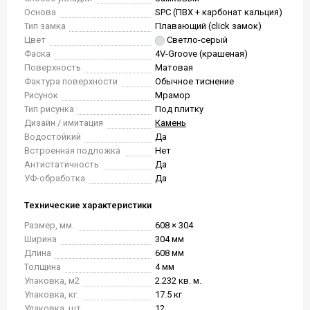
Основа
SPC (ПВХ + карбонат кальция)
Тип замка
Плавающий (click замок)
Цвет
Светло-серый
Фаска
4V-Groove (крашеная)
Поверхность
Матовая
Фактура поверхности
Обычное тиснение
Рисунок
Мрамор
Тип рисунка
Под плитку
Дизайн / имитация
Камень
Водостойкий
Да
Встроенная подложка
Нет
Антистатичность
Да
УФ-обработка
Да
Технические характеристики
Размер, мм.
608 × 304
Ширина
304 мм
Длина
608 мм
Толщина
4 мм
Упаковка, м2
2.232 кв. м.
Упаковка, кг.
17.5 кг
Упаковка, шт.
12