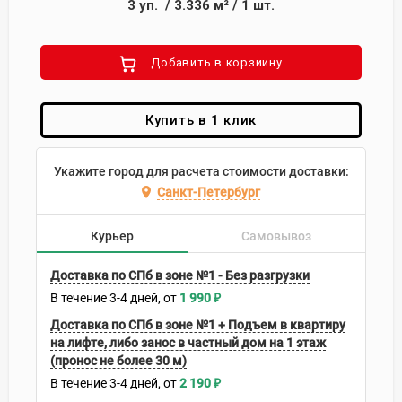
3
уп.
/
3.336
м²
/
1
шт.
Добавить в корзиину
Купить в 1 клик
Укажите город для расчета стоимости доставки:
Санкт-Петербург
Курьер
Самовывоз
Доставка по СПб в зоне №1 - Без разгрузки
В течение
3-4
дней
1 990
₽
Доставка по СПб в зоне №1 + Подъем в квартиру
на лифте, либо занос в частный дом на 1 этаж
(пронос не более 30 м)
В течение
3-4
дней
2 190
₽