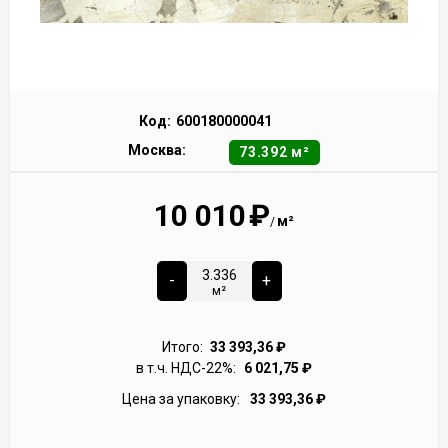
Код:
600180000041
Москва:
73.392 м²
10 010
₽
м²
/
-
+
м²
Итого:
33 393,36
₽
в т.ч. НДС-22%:
6 021,75
₽
Цена за упаковку:
33 393,36
₽