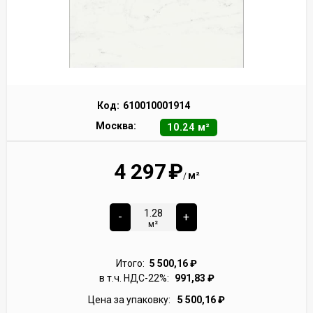
Код:
610010001914
Москва:
10.24 м²
4 297
₽
м²
/
-
+
м²
Итого:
5 500,16
₽
в т.ч. НДС-22%:
991,83
₽
Цена за упаковку:
5 500,16
₽