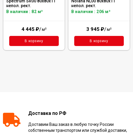
Spectrum SR00 80x80x11
Nolana NL00 80x80x11
непол. рект.
непол. рект.
В наличии : 82 м²
В наличии : 206 м²
4 445
₽
/
3 945
₽
/
м²
м²
В корзину
В корзину
Доставка по РФ
Доставим Ваш заказ в любую точку России
собственным транспортом или службой доставки,