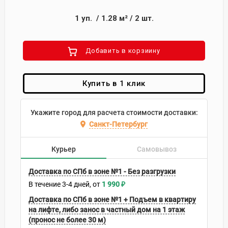
1
уп.
/
1.28
м²
/
2
шт.
Добавить в корзиину
Купить в 1 клик
Укажите город для расчета стоимости доставки:
Санкт-Петербург
Курьер
Самовывоз
Доставка по СПб в зоне №1 - Без разгрузки
В течение
3-4
дней
1 990
₽
Доставка по СПб в зоне №1 + Подъем в квартиру
на лифте, либо занос в частный дом на 1 этаж
(пронос не более 30 м)