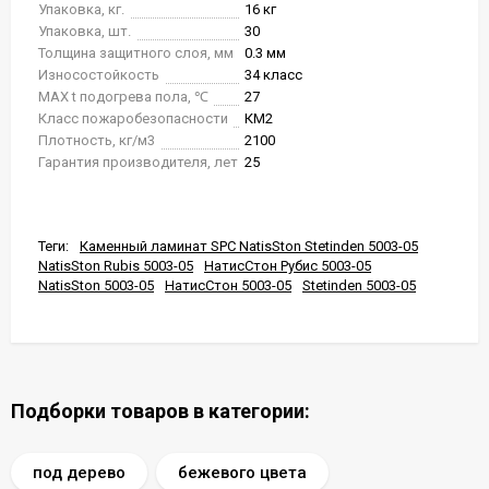
Упаковка, кг.
16 кг
Упаковка, шт.
30
Толщина защитного слоя, мм
0.3 мм
Износостойкость
34 класс
MAX t подогрева пола, ℃
27
Класс пожаробезопасности
КМ2
Плотность, кг/м3
2100
Гарантия производителя, лет
25
Теги:
Каменный ламинат SPC NatisSton Stetinden 5003-05
NatisSton Rubis 5003-05
НатисСтон Рубис 5003-05
NatisSton 5003-05
НатисСтон 5003-05
Stetinden 5003-05
Подборки товаров в категории:
под дерево
бежевого цвета