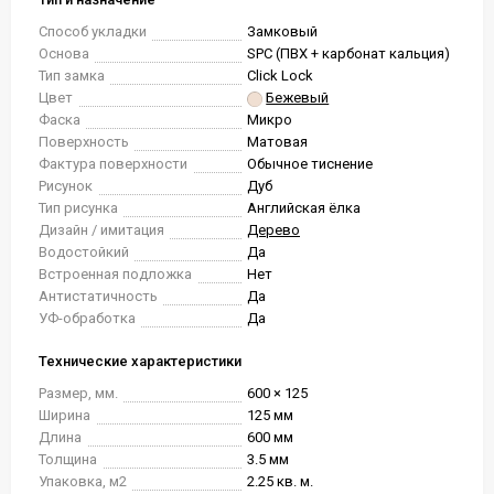
Способ укладки
Замковый
Основа
SPC (ПВХ + карбонат кальция)
Тип замка
Click Lock
Цвет
Бежевый
Фаска
Микро
Поверхность
Матовая
Фактура поверхности
Обычное тиснение
Рисунок
Дуб
Тип рисунка
Английская ёлка
Дизайн / имитация
Дерево
Водостойкий
Да
Встроенная подложка
Нет
Антистатичность
Да
УФ-обработка
Да
Технические характеристики
Размер, мм.
600 × 125
Ширина
125 мм
Длина
600 мм
Толщина
3.5 мм
Упаковка, м2
2.25 кв. м.