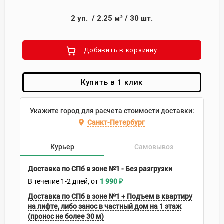
2
уп.
/
2.25
м²
/
30
шт.
Добавить в корзиину
Купить в 1 клик
Укажите город для расчета стоимости доставки:
Санкт-Петербург
Курьер
Самовывоз
Доставка по СПб в зоне №1 - Без разгрузки
В течение
1-2
дней
1 990
₽
Доставка по СПб в зоне №1 + Подъем в квартиру
на лифте, либо занос в частный дом на 1 этаж
(пронос не более 30 м)