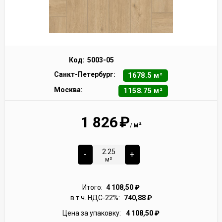
Код:
5003-05
Санкт-Петербург:
1678.5 м²
Москва:
1158.75 м²
1 826
₽
м²
/
-
+
м²
Итого:
4 108,50
₽
в т.ч. НДС-22%:
740,88
₽
Цена за упаковку:
4 108,50
₽