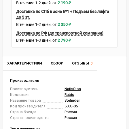
В течение
1-2
дней
2 190
₽
Доставка по СПб в зоне №1 + Подъем без лифта
до 5 эт.
В течение
1-2
дней
2 350
₽
Доставка по РФ (до транспортной компании)
В течение
1-3
дней
2 790
₽
ХАРАКТЕРИСТИКИ
ОБЗОР
ОТЗЫВЫ
0
Производитель
Производитель
NatisSton
Коллекция
Rubis
Название товара
Stetinden
Код производителя
5003-05
Страна бренда
Россия
Страна производства
Россия
Тип и назначение