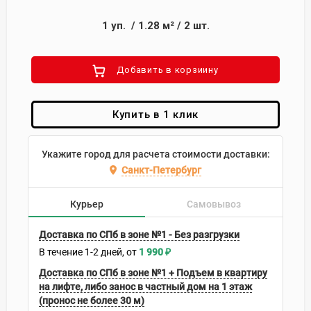
1
уп.
/
1.28
м²
/
2
шт.
Добавить в корзиину
Купить в 1 клик
Укажите город для расчета стоимости доставки:
Санкт-Петербург
Курьер
Самовывоз
Доставка по СПб в зоне №1 - Без разгрузки
В течение
1-2
дней
1 990
₽
Доставка по СПб в зоне №1 + Подъем в квартиру
на лифте, либо занос в частный дом на 1 этаж
(пронос не более 30 м)