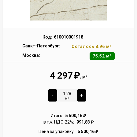
Код:
610010001918
Санкт-Петербург:
Осталось 8.96 м²
Москва:
75.52 м²
4 297
₽
м²
/
-
+
м²
Итого:
5 500,16
₽
в т.ч. НДС-22%:
991,83
₽
Цена за упаковку:
5 500,16
₽