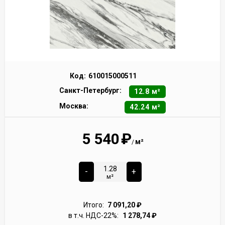
Код:
610015000511
Санкт-Петербург:
12.8 м²
Москва:
42.24 м²
5 540
₽
м²
/
-
+
м²
Итого:
7 091,20
₽
в т.ч. НДС-22%:
1 278,74
₽