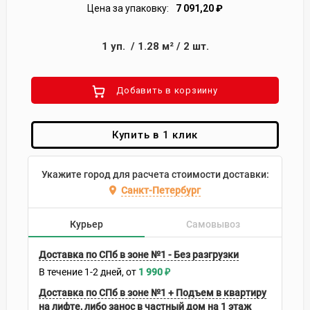
Цена за упаковку:
7 091,20
₽
1
уп.
/
1.28
м²
/
2
шт.
Добавить в корзиину
Купить в 1 клик
Укажите город для расчета стоимости доставки:
Санкт-Петербург
Курьер
Самовывоз
Доставка по СПб в зоне №1 - Без разгрузки
В течение
1-2
дней
1 990
₽
Доставка по СПб в зоне №1 + Подъем в квартиру
на лифте, либо занос в частный дом на 1 этаж