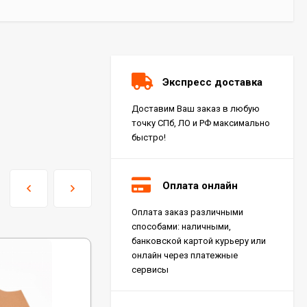
Экспресс доставка
Доставим Ваш заказ в любую
точку СПб, ЛО и РФ максимально
быстро!
Оплата онлайн
Оплата заказ различными
Керамогранит Italon
способами: наличными,
Charme Extra Silver Ret
60x120, 610010001196
банковской картой курьеру или
4 046
₽
м²
/
онлайн через платежные
сервисы
Керамогранит Italon