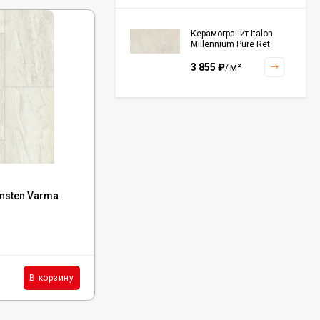
Керамогранит Italon
Millennium Pure Ret
60x120, 610010001456
3 855
₽
м²
/
Керамогранит Italon
Continuum Polar Ret
60x60, 610010002672
3 001
₽
м²
/
Код:
ECO 104-10
nsten Varma
Каменный ламинат SPC Ensten Varma
Ana, ECO 104-10
Керамогранит Italon
Continuum Petrol Ret
60x60, 610010002676
В наличии : 584 м²
3 226
₽
м²
/
2 839
₽
м²
В корзину
В корзину
/
Керамогранит Italon
Charme Extra Silver Ret