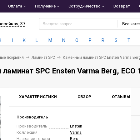
Оплата
Получение
Сотрудничество
Возврат
ассейная, 37
Все кате
H
I
K
L
M
N
O
P
R
S
T
ные покрытия
Ламинат SPC
Каменный ламинат SPC Ensten Varma Berg
ламинат SPC Ensten Varma Berg, ECO 
ХАРАКТЕРИСТИКИ
ОБЗОР
ОТЗЫВЫ
0
Производитель
Производитель
Ensten
Коллекция
Varma
Название товара
Berg