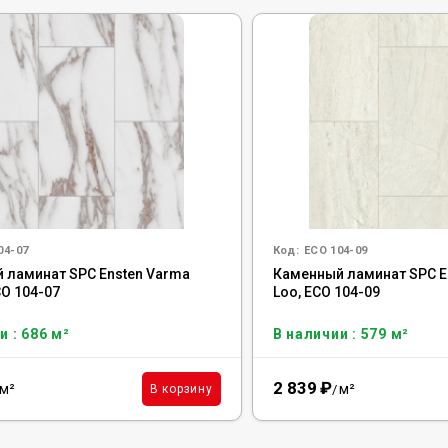
04-07
Код:
ECO 104-09
 ламинат SPC Ensten Varma
Каменный ламинат SPC E
CO 104-07
Loo, ECO 104-09
и : 686 м²
В наличии : 579 м²
2 839
₽
м²
м²
В корзину
/