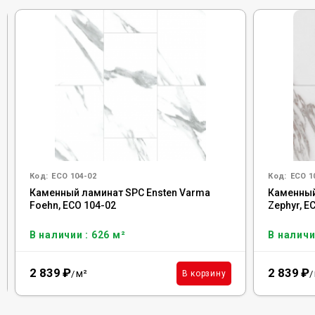
Код:
ECO 104-02
Код:
ECO 1
Каменный ламинат SPC Ensten Varma
Каменный
Foehn, ECO 104-02
Zephyr, E
В наличии : 626 м²
В наличи
2 839
₽
2 839
₽
м²
В корзину
/
/