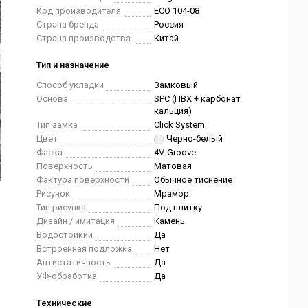
Код производителя
ECO 104-08
Страна бренда
Россия
Страна производства
Китай
Тип и назначение
Способ укладки
Замковый
Основа
SPC (ПВХ + карбонат
кальция)
Тип замка
Click System
Цвет
Черно-белый
Фаска
4V-Groove
Поверхность
Матовая
Фактура поверхности
Обычное тиснение
Рисунок
Мрамор
Тип рисунка
Под плитку
Дизайн / имитация
Камень
Водостойкий
Да
Встроенная подложка
Нет
Антистатичность
Да
УФ-обработка
Да
Технические