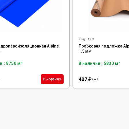
Код:
AFC
идропароизоляционная Alpine
Пробковая подложка Alpi
e
1.5 мм
и : 8750 м²
В наличии : 5830 м²
407
₽
²
м²
В корзину
/