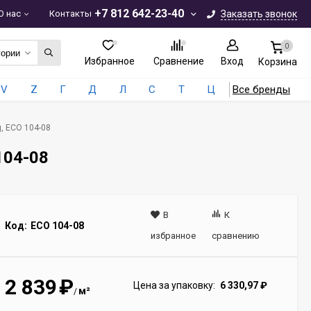
+7 812 642-23-40
О нас
Контакты
Заказать звонок
0
гории
Избранное
Сравнение
Вход
Корзина
V
Z
Г
Д
Л
С
Т
Ц
Все бренды
, ECO 104-08
104-08
В
К
Код:
ECO 104-08
избранное
сравнению
2 839
₽
Цена за упаковку:
6 330,97
₽
м²
/