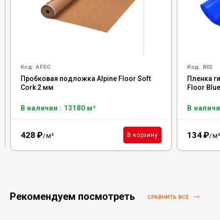
Код:
AFSC
Код:
B02
Пробковая подложка Alpine Floor Soft
Пленка г
Cork 2 мм
Floor Blu
В наличии : 13180 м²
В наличи
428
₽
134
₽
м²
м
В корзину
/
/
Рекомендуем посмотреть
СРАВНИТЬ ВСЕ