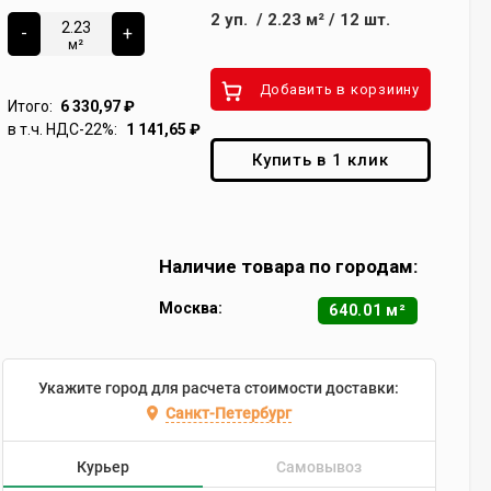
2
уп.
/
2.23
м²
/
12
шт.
-
+
м²
Добавить в корзиину
Итого:
6 330,97
₽
в т.ч. НДС-22%:
1 141,65
₽
Купить в 1 клик
Наличие товара по городам:
Москва:
640.01 м²
Укажите город для расчета стоимости доставки:
Санкт-Петербург
Курьер
Самовывоз