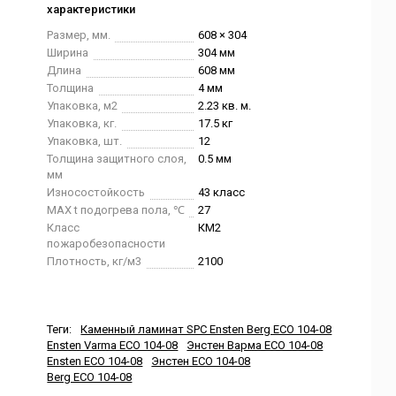
характеристики
Размер, мм.
608 × 304
Ширина
304 мм
Длина
608 мм
Толщина
4 мм
Упаковка, м2
2.23 кв. м.
Упаковка, кг.
17.5 кг
Упаковка, шт.
12
Толщина защитного слоя,
0.5 мм
мм
Износостойкость
43 класс
MAX t подогрева пола, ℃
27
Класс
КМ2
пожаробезопасности
Плотность, кг/м3
2100
Теги:
Каменный ламинат SPC Ensten Berg ECO 104-08
Ensten Varma ECO 104-08
Энстен Варма ECO 104-08
Ensten ECO 104-08
Энстен ECO 104-08
Berg ECO 104-08