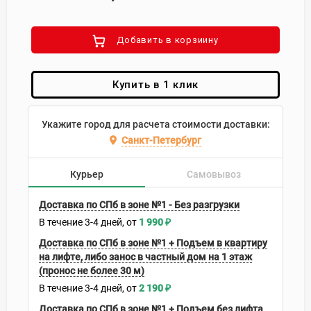
Добавить в корзиину
Купить в 1 клик
Укажите город для расчета стоимости доставки:
Санкт-Петербург
Курьер
Самовывоз
Доставка по СПб в зоне №1 - Без разгрузки
В течение
3-4
дней
1 990
₽
Доставка по СПб в зоне №1 + Подъем в квартиру
на лифте, либо занос в частный дом на 1 этаж
(пронос не более 30 м)
В течение
3-4
дней
2 190
₽
Доставка по СПб в зоне №1 + Подъем без лифта