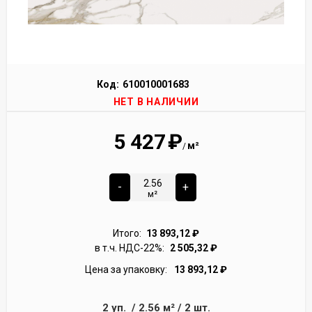
Код:
610010001683
НЕТ В НАЛИЧИИ
5 427
₽
м²
/
-
+
м²
Итого:
13 893,12
₽
в т.ч. НДС-22%:
2 505,32
₽
Цена за упаковку:
13 893,12
₽
2
уп.
/
2.56
м²
/
2
шт.