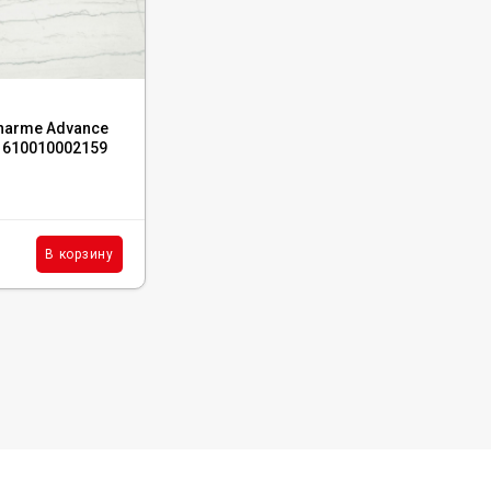
Код:
610010001655
Charme Advance
Керамогранит Italon Surface Steel Ret
, 610010002159
80x160, 610010001655
В наличии : 51 м²
5 487
₽
м²
В корзину
В корзину
/