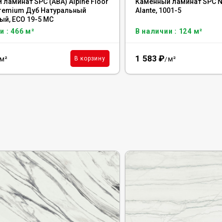
ламинат SPC (ABA) Alpine Floor
Каменный ламинат SPC No
Premium Дуб Натуральный
Alante, 1001-5
ый, ECO 19-5 MC
и : 466 м²
В наличии : 124 м²
1 583
₽
м²
м²
В корзину
/