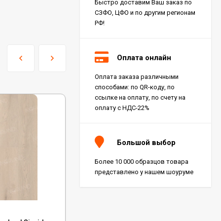
Быстро доставим Ваш заказ по
СЗФО, ЦФО и по другим регионам
РФ!
Оплата онлайн
Оплата заказа различными
способами: по QR-коду, по
ссылке на оплату, по счету на
оплату с НДС-22%
Большой выбор
Более 10 000 образцов товара
представлено у нашем шоуруме
Код:
ECO 4-21 MC