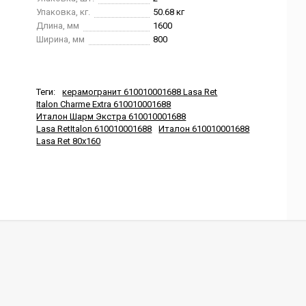
Упаковка, кг.
50.68 кг
Длина, мм
1600
Ширина, мм
800
Теги:
керамогранит 610010001688 Lasa Ret
Italon Charme Extra 610010001688
Италон Шарм Экстра 610010001688
Lasa RetItalon 610010001688
Италон 610010001688
Lasa Ret 80x160