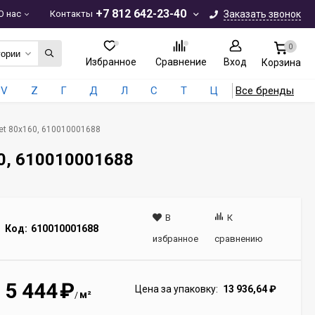
+7 812 642-23-40
О нас
Контакты
Заказать звонок
0
гории
Избранное
Сравнение
Вход
Корзина
V
Z
Г
Д
Л
С
Т
Ц
Все бренды
Ret 80x160, 610010001688
60, 610010001688
В
К
Код:
610010001688
избранное
сравнению
5 444
₽
Цена за упаковку:
13 936,64
₽
м²
/