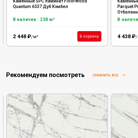
Каменный SPC ламинат FloorWood
Каменный 
Quantum 6537 Дуб Кэмбел
Parquet 
Отбеленн
В наличии : 238 м²
В наличи
2 448
₽
4 438
₽
м²
В корзину
/
/
Рекомендуем посмотреть
СРАВНИТЬ ВСЕ