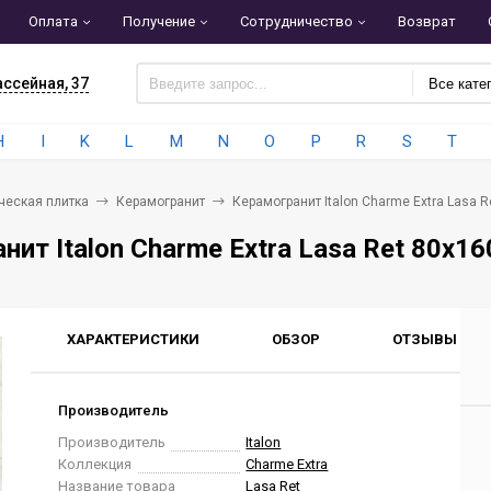
Оплата
Получение
Сотрудничество
Возврат
ассейная, 37
Все кате
H
I
K
L
M
N
O
P
R
S
T
ческая плитка
Керамогранит
Керамогранит Italon Charme Extra Lasa 
нит Italon Charme Extra Lasa Ret 80x1
ХАРАКТЕРИСТИКИ
ОБЗОР
ОТЗЫВЫ
0
Производитель
Производитель
Italon
Коллекция
Charme Extra
Название товара
Lasa Ret