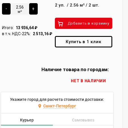
2
уп.
/
2.56
м²
/
2
шт.
-
+
м²
Добавить в корзиину
Итого:
13 936,64
₽
в т.ч. НДС-22%:
2 513,16
₽
Купить в 1 клик
Наличие товара по городам:
НЕТ В НАЛИЧИИ
Укажите город для расчета стоимости доставки:
Санкт-Петербург
Курьер
Самовывоз