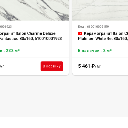
0001923
Код:
610010002159
гранит Italon Charme Deluxe
Керамогранит Italon 
 Fantastico 80x160, 610010001923
Platinum White Ret 80x160
и : 232 м²
В наличии : 2 м²
5 461
₽
м²
м²
В корзину
/