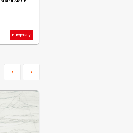
rland Sigrid
Каменный ламинат SPC Alpine Floor Ston
Mineral Core Ройал, ЕСО 4-21 MC
В наличии : 180 м²
2 752
₽
м²
В корзину
В корзину
/