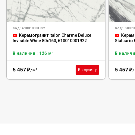
Код:
610010001922
Код:
61001
Керамогранит Italon Charme Deluxe
Керамо
Invisible White 80x160, 610010001922
Statuario
В наличии : 126 м²
В наличи
5 457
₽
5 457
₽
м²
В корзину
/
/