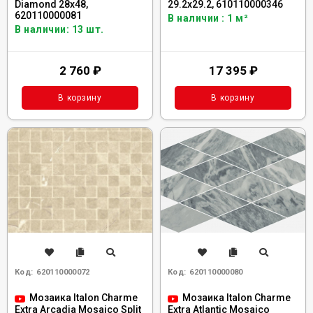
Diamond 28x48,
29.2x29.2, 610110000346
620110000081
В наличии : 1 м²
В наличии: 13 шт.
2 760
₽
17 395
₽
В корзину
В корзину
Код:
620110000072
Код:
620110000080
Мозаика Italon Charme
Мозаика Italon Charme
Extra Arcadia Mosaico Split
Extra Atlantic Mosaico