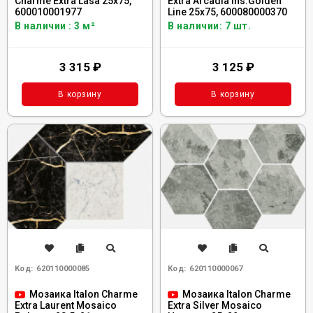
Charme Extra Lasa 25x75,
Extra Arcadia Ins.Golden
600010001977
Line 25x75, 600080000370
В наличии : 3 м²
В наличии: 7 шт.
3 315
₽
3 125
₽
В корзину
В корзину
Код:
620110000085
Код:
620110000067
Мозаика Italon Charme
Мозаика Italon Charme
Extra Laurent Mosaico
Extra Silver Mosaico