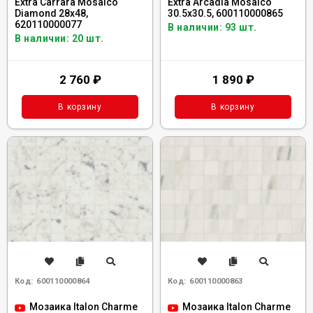
Extra Carrara Mosaico
Extra Arcadia Mosaico
Diamond 28x48,
30.5x30.5, 600110000865
620110000077
В наличии: 93 шт.
В наличии: 20 шт.
2 760
₽
1 890
₽
В корзину
В корзину
Код:
600110000864
Код:
600110000863
Мозаика Italon Charme
Мозаика Italon Charme