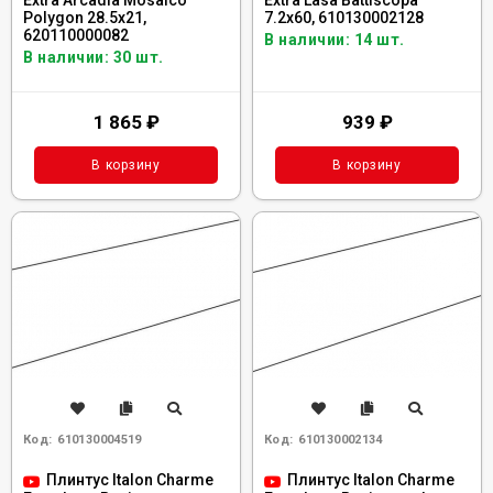
Extra Arcadia Mosaico
Extra Lasa Battiscopa
Polygon 28.5x21,
7.2x60, 610130002128
620110000082
В наличии: 14 шт.
В наличии: 30 шт.
1 865
₽
939
₽
В корзину
В корзину
Код:
610130004519
Код:
610130002134
Плинтус Italon Charme
Плинтус Italon Charme