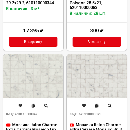
29.2x29.2, 610110000344
Polygon 28.5x21,
620110000083
В наличии : 3 м²
В наличии: 28 шт.
17 395
₽
300
₽
В корзину
В корзину
Код:
610110000342
Код:
620110000071
Мозаика Italon Charme
Мозаика Italon Charme
Extra Carrara Mosaico Lux
Extra Carrara Mosaico Split