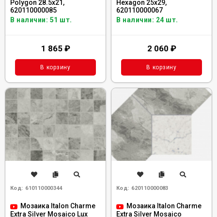
Polygon 28.5x21,
Hexagon 25x29,
620110000085
620110000067
В наличии: 51 шт.
В наличии: 24 шт.
1 865
₽
2 060
₽
В корзину
В корзину
Код:
610110000344
Код:
620110000083
Мозаика Italon Charme
Мозаика Italon Charme
Extra Silver Mosaico Lux
Extra Silver Mosaico