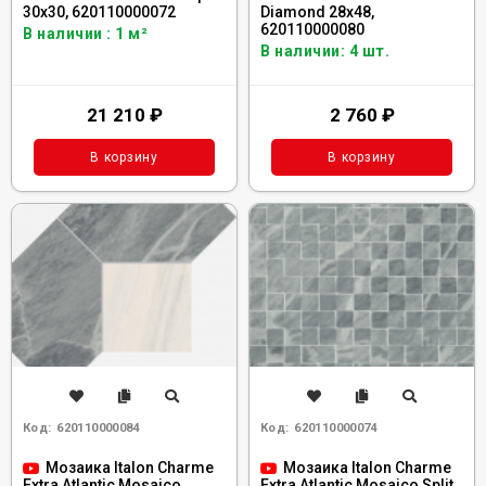
30x30, 620110000072
Diamond 28x48,
620110000080
В наличии : 1 м²
В наличии: 4 шт.
21 210
₽
2 760
₽
В корзину
В корзину
Код:
620110000084
Код:
620110000074
Мозаика Italon Charme
Мозаика Italon Charme
Extra Atlantic Mosaico
Extra Atlantic Mosaico Split