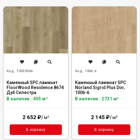
Код:
Т0039046
Код:
1006-6
Каменный SPC ламинат
Каменный ламинат SPC
FloorWood Residence 8674
Norland Sigrid Plus Dor,
Дуб Селестра
1006-6
В наличии : 455 м²
В наличии : 2731 м²
2 652
₽
/
2 145
₽
/
м²
м²
В корзину
В корзину