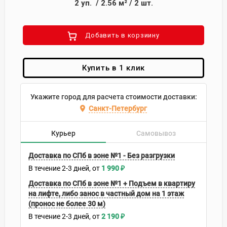
2
уп.
/
2.56
м²
/
2
шт.
Добавить в корзиину
Купить в 1 клик
Укажите город для расчета стоимости доставки:
Санкт-Петербург
Курьер
Самовывоз
Доставка по СПб в зоне №1 - Без разгрузки
В течение
2-3
дней
1 990
₽
Доставка по СПб в зоне №1 + Подъем в квартиру
на лифте, либо занос в частный дом на 1 этаж
(пронос не более 30 м)
В течение
2-3
дней
2 190
₽