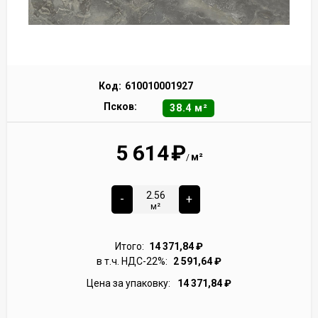
Код:
610010001927
Псков:
38.4 м²
5 614
₽
м²
/
-
+
м²
Итого:
14 371,84
₽
в т.ч. НДС-22%:
2 591,64
₽
Цена за упаковку:
14 371,84
₽