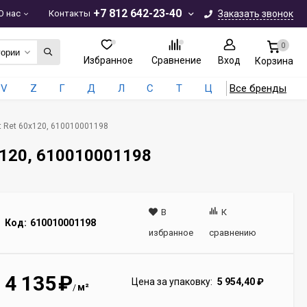
+7 812 642-23-40
О нас
Контакты
Заказать звонок
0
гории
Избранное
Сравнение
Вход
Корзина
V
Z
Г
Д
Л
С
Т
Ц
Все бренды
nt Ret 60x120, 610010001198
0x120, 610010001198
В
К
Код:
610010001198
избранное
сравнению
4 135
₽
Цена за упаковку:
5 954,40
₽
м²
/