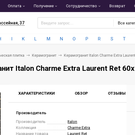
Оплата
Получение
Сотрудничество
Возврат
ассейная, 37
Все кате
H
I
K
L
M
N
O
P
R
S
T
ческая плитка
Керамогранит
Керамогранит Italon Charme Extra Laure
нит Italon Charme Extra Laurent Ret 6
ХАРАКТЕРИСТИКИ
ОБЗОР
ОТЗЫВЫ
0
Производитель
Производитель
Italon
Коллекция
Charme Extra
Название товара
Laurent Ret