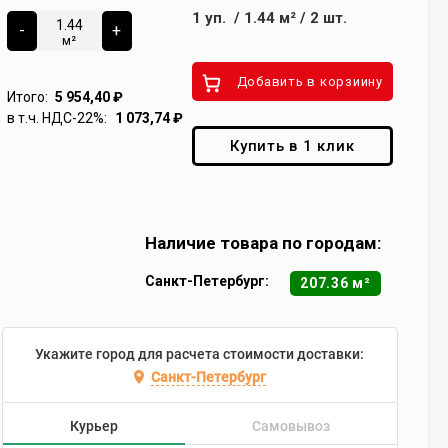
1
уп.
/
1.44
м²
/
2
шт.
-
+
м²
Добавить в корзиину
Итого:
5 954,40
₽
в т.ч. НДС-22%:
1 073,74
₽
Купить в 1 клик
Наличие товара по городам:
Санкт-Петербург:
207.36 м²
Укажите город для расчета стоимости доставки:
Санкт-Петербург
Курьер
Самовывоз