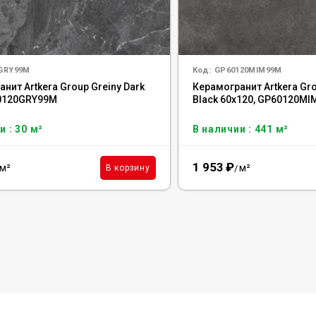
0GRY99M
Код:
GP60120MIM99M
нит Artkera Group Greiny Dark
Керамогранит Artkera Gr
60120GRY99M
Black 60x120, GP60120M
и : 30 м²
В наличии : 441 м²
1 953
₽
м²
м²
В корзину
/