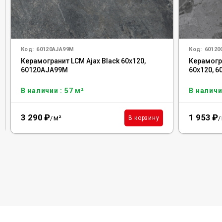
Код:
60120AJA99M
Код:
6012
Керамогранит LCM Ajax Black 60x120,
Керамогра
60120AJA99M
60x120, 
В наличии : 57 м²
В наличи
3 290
₽
1 953
₽
м²
В корзину
/
/