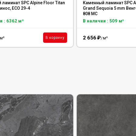
ламинат SPC Alpine Floor Titan
Каменный ламинат SPC Al
инос, ЕСО 29-4
Grand Sequoia 5 mm Венге
808 MC
и : 6362 м²
В наличии : 509 м²
2 656
₽
м²
м²
В корзину
/