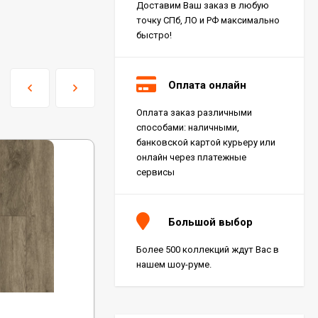
Доставим Ваш заказ в любую
точку СПб, ЛО и РФ максимально
быстро!
Оплата онлайн
Оплата заказ различными
Керамогранит Italon
способами: наличными,
Charme Extra Silver Ret
60x120, 610010001196
банковской картой курьеру или
4 046
₽
м²
/
онлайн через платежные
сервисы
Керамогранит Italon
Charme Evo Imperiale
Большой выбор
Ret 60x120,
610010001413
4 025
₽
м²
/
Более 500 коллекций ждут Вас в
нашем шоу-руме.
Керамогранит
Kerranova Alleya Dark
Код:
1005-5
Brown 20x120, K-