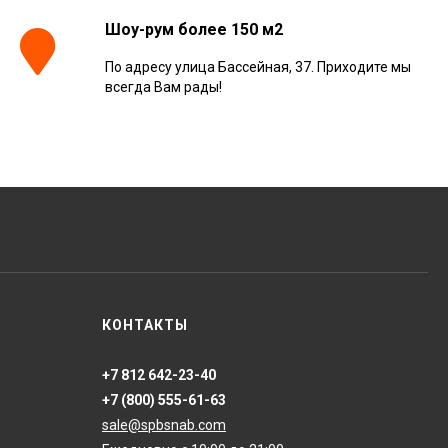
Шоу-рум более 150 м2
По адресу улица Бассейная, 37. Приходите мы
Керамогранит
всегда Вам рады!
Kerranova Alleya Dark
Brown 20x120, K-
2104/SR/200x1200x11
3 110
₽
м²
/
Керамогранит
ONLYGRES Cement
COG501 60x60x20
противоскольз. рект.
4 130
₽
м²
/
(0.72 м2)
Керамогранит Atlas
КОНТАКТЫ
Concorde Russia Rive
Dolce Riva Rettificato
20x120, 610010002297
4 008
₽
м²
/
+7 812 642-23-40
+7 (800) 555-61-63
sale@spbsnab.com