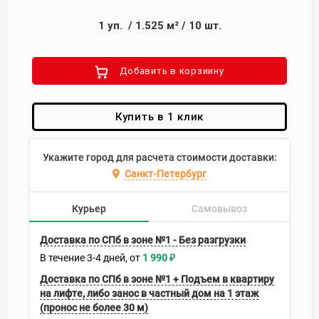
1
уп.
/
1.525
м²
/
10
шт.
Добавить в корзиину
Купить в 1 клик
Укажите город для расчета стоимости доставки:
Санкт-Петербург
Курьер
Самовывоз
Доставка по СПб в зоне №1 - Без разгрузки
В течение
3-4
дней
1 990
₽
Доставка по СПб в зоне №1 + Подъем в квартиру
на лифте, либо занос в частный дом на 1 этаж
(пронос не более 30 м)