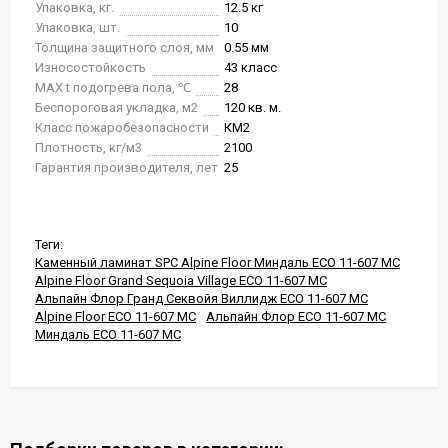
Упаковка, кг.
12.5 кг
Упаковка, шт.
10
Толщина защитного слоя, мм
0.55 мм
Износостойкость
43 класс
MAX t подогрева пола, ℃
28
Беспороговая укладка, м2
120 кв. м.
Класс пожаробезопасности
КМ2
Плотность, кг/м3
2100
Гарантия производителя, лет
25
Теги:
Каменный ламинат SPC Alpine Floor Миндаль ECO 11-607 MC
Alpine Floor Grand Sequoia Village ECO 11-607 MC
Альпайн Флор Гранд Секвойя Виллидж ECO 11-607 MC
Alpine Floor ECO 11-607 MC
Альпайн Флор ECO 11-607 MC
Миндаль ECO 11-607 MC