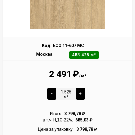
Код:
ECO 11-607 MC
Москва:
483.425 м²
2 491
₽
м²
/
-
+
м²
Итого:
3 798,78
₽
в т.ч. НДС-22%:
685,03
₽
Цена за упаковку:
3 798,78
₽