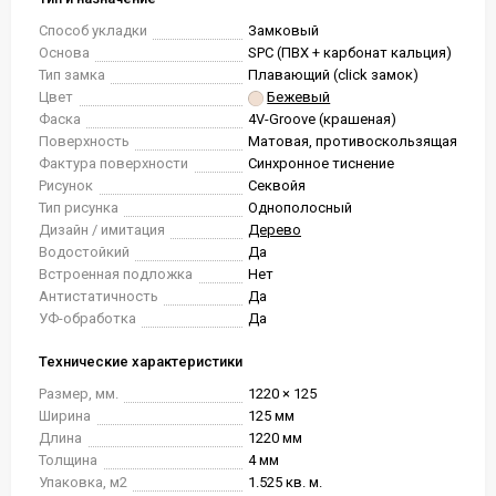
Способ укладки
Замковый
Основа
SPC (ПВХ + карбонат кальция)
Тип замка
Плавающий (click замок)
Цвет
Бежевый
Фаска
4V-Groove (крашеная)
Поверхность
Матовая, противоскользящая
Фактура поверхности
Синхронное тиснение
Рисунок
Секвойя
Тип рисунка
Однополосный
Дизайн / имитация
Дерево
Водостойкий
Да
Встроенная подложка
Нет
Антистатичность
Да
УФ-обработка
Да
Технические характеристики
Размер, мм.
1220 × 125
Ширина
125 мм
Длина
1220 мм
Толщина
4 мм
Упаковка, м2
1.525 кв. м.