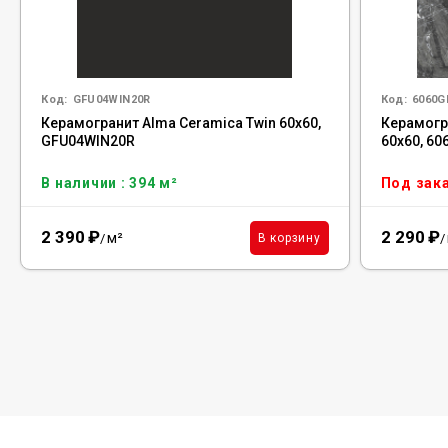
Код:
GFU04WIN20R
Код:
6060G
Керамогранит Alma Ceramica Twin 60x60,
Керамогра
GFU04WIN20R
60x60, 6
В наличии : 394 м²
Под зак
2 390
₽
2 290
₽
м²
В корзину
/
/