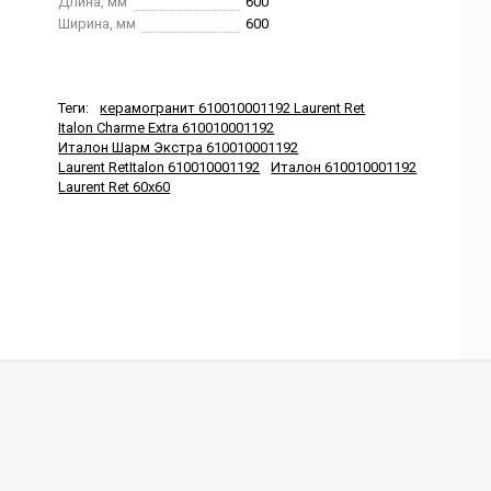
Длина, мм
600
Ширина, мм
600
Теги:
керамогранит 610010001192 Laurent Ret
Italon Charme Extra 610010001192
Италон Шарм Экстра 610010001192
Laurent RetItalon 610010001192
Италон 610010001192
Laurent Ret 60x60