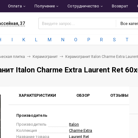
Оплата
Получение
Сотрудничество
Возврат
ассейная, 37
Все кате
H
I
K
L
M
N
O
P
R
S
T
ческая плитка
Керамогранит
Керамогранит Italon Charme Extra Lauren
нит Italon Charme Extra Laurent Ret 6
ХАРАКТЕРИСТИКИ
ОБЗОР
ОТЗЫВЫ
0
Производитель
Производитель
Italon
Коллекция
Charme Extra
Название товара
Laurent Ret