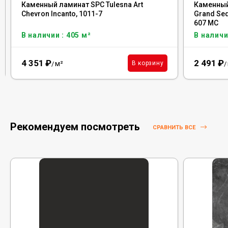
Каменный ламинат SPC Tulesna Art
Каменный
Chevron Incanto, 1011-7
Grand Seq
607 MC
В наличии : 405 м²
В наличи
4 351
₽
2 491
₽
м²
В корзину
/
/
Рекомендуем посмотреть
СРАВНИТЬ ВСЕ