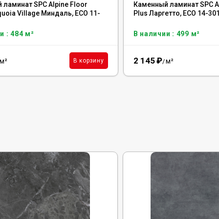
 ламинат SPC Alpine Floor
Каменный ламинат SPC Al
uoia Village Миндаль, ECO 11-
Plus Ларгетто, ЕСО 14-30
и : 484 м²
В наличии : 499 м²
2 145
₽
м²
м²
В корзину
/