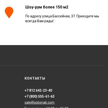
Шоу-рум более 150 м2
По адресу улица Бассейная, 37. Приходите мы
Керамогранит
всегда Вам рады!
Kerranova Alleya Dark
Brown 20x120, K-
2104/SR/200x1200x11
3 110
₽
м²
/
Керамогранит
ONLYGRES Cement
COG501 60x60x20
противоскольз. рект.
4 130
₽
м²
/
(0.72 м2)
Керамогранит Atlas
КОНТАКТЫ
Concorde Russia Rive
Dolce Riva Rettificato
20x120, 610010002297
4 008
₽
м²
/
+7 812 642-23-40
+7 (800) 555-61-63
sale@spbsnab.com