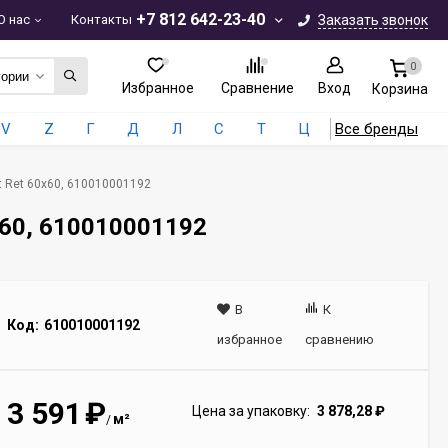
+7 812 642-23-40
О нас
Контакты
Заказать звонок
0
гории
Избранное
Сравнение
Вход
Корзина
V
Z
Г
Д
Л
С
Т
Ц
Все бренды
t Ret 60x60, 610010001192
0x60, 610010001192
В
К
Код:
610010001192
избранное
сравнению
3 591
₽
Цена за упаковку:
3 878,28
₽
м²
/