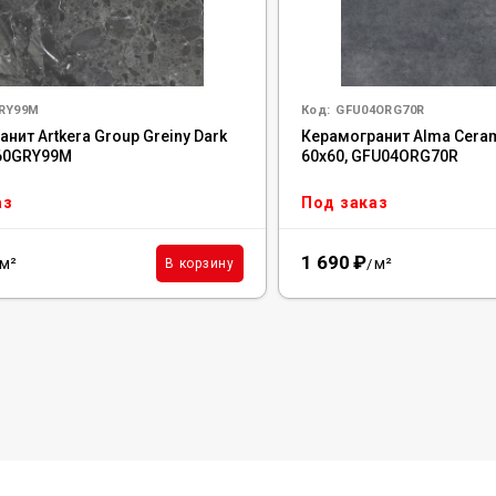
RY99M
Код:
GFU04ORG70R
нит Artkera Group Greiny Dark
Керамогранит Alma Ceram
060GRY99M
60x60, GFU04ORG70R
аз
Под заказ
1 690
₽
м²
м²
В корзину
/