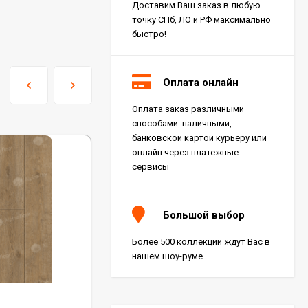
Доставим Ваш заказ в любую
точку СПб, ЛО и РФ максимально
быстро!
Оплата онлайн
Оплата заказ различными
Керамогранит Italon
способами: наличными,
Charme Extra Silver Ret
60x120, 610010001196
банковской картой курьеру или
4 046
₽
м²
/
онлайн через платежные
сервисы
Керамогранит Italon
Charme Evo Imperiale
Большой выбор
Ret 60x120,
610010001413
4 025
₽
м²
/
Более 500 коллекций ждут Вас в
нашем шоу-руме.
Керамогранит
Kerranova Alleya Dark
Код:
ECO 4-18 MC
Brown 20x120, K-