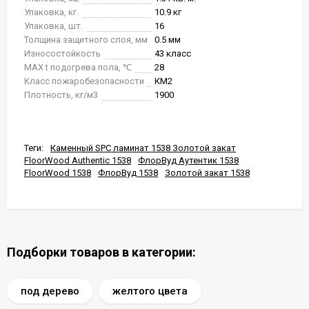
Упаковка, кг.
10.9 кг
Упаковка, шт.
16
Толщина защитного слоя, мм
0.5 мм
Износостойкость
43 класс
MAX t подогрева пола, ℃
28
Класс пожаробезопасности
КМ2
Плотность, кг/м3
1900
Теги:
Каменный SPC ламинат 1538 Золотой закат
FloorWood Authentic 1538
ФлорВуд Аутентик 1538
FloorWood 1538
ФлорВуд 1538
Золотой закат 1538
Подборки товаров в категории:
под дерево
желтого цвета