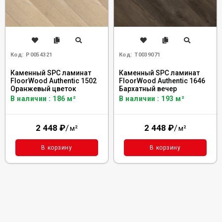
Код:
Р0054321
Код:
Т0039071
Каменный SPC ламинат
Каменный SPC ламинат
FloorWood Authentic 1502
FloorWood Authentic 1646
Оранжевый цветок
Бархатный вечер
В наличии : 186 м²
В наличии : 193 м²
2 448
₽
/
2 448
₽
/
м²
м²
В корзину
В корзину