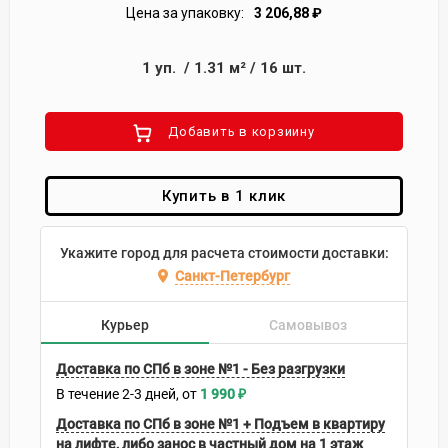
Цена за упаковку:
3 206,88
₽
1
уп.
/
1.31
м²
/
16
шт.
Добавить в корзиину
Купить в 1 клик
Укажите город для расчета стоимости доставки:
Санкт-Петербург
Курьер
Самовывоз
Доставка по СПб в зоне №1 - Без разгрузки
В течение
2-3
дней
1 990
₽
Доставка по СПб в зоне №1 + Подъем в квартиру
на лифте, либо занос в частный дом на 1 этаж