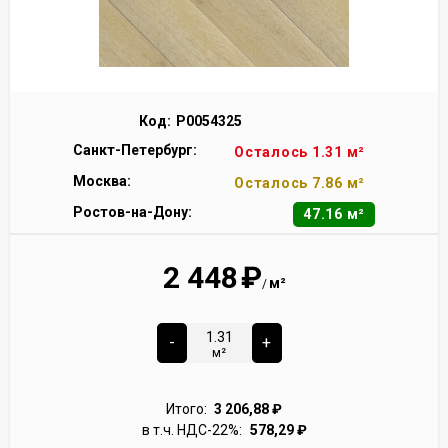
Код:
Р0054325
Санкт-Петербург:
Осталось 1.31 м²
Москва:
Осталось 7.86 м²
Ростов-на-Дону:
47.16 м²
2 448
₽
м²
/
-
+
м²
Итого:
3 206,88
₽
в т.ч. НДС-22%:
578,29
₽