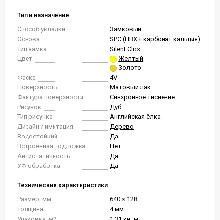
Тип и назначение
Способ укладки
Замковый
Основа
SPC (ПВХ + карбонат кальция)
Тип замка
Silent Click
Цвет
Желтый
Золото
Фаска
4V
Поверхность
Матовый лак
Фактура поверхности
Синхронное тиснение
Рисунок
Дуб
Тип рисунка
Английская ёлка
Дизайн / имитация
Дерево
Водостойкий
Да
Встроенная подложка
Нет
Антистатичность
Да
УФ-обработка
Да
Технические характеристики
Размер, мм.
640 × 128
Толщина
4 мм
Упаковка, м2
1.31 кв. м.