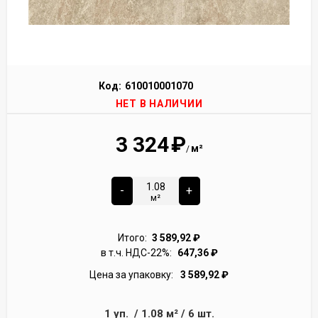
Код:
610010001070
НЕТ В НАЛИЧИИ
3 324
₽
м²
/
-
+
м²
Итого:
3 589,92
₽
в т.ч. НДС-22%:
647,36
₽
Цена за упаковку:
3 589,92
₽
1
уп.
/
1.08
м²
/
6
шт.