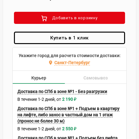
Добавить в корзиину
Купить в 1 клик
Укажите город для расчета стоимости доставки:
Санкт-Петербург
Курьер
Самовывоз
Доставка по СПб в зоне №1 - Без разгрузки
В течение
1-2
дней
2 190
₽
Доставка по СПб в зоне №1 + Подъем в квартиру
на лифте, либо занос в частный дом на 1 этаж
(пронос не более 30 м)
В течение
1-2
дней
2 550
₽
Доставка по СПб в зоне №1 + Подъем без лифта