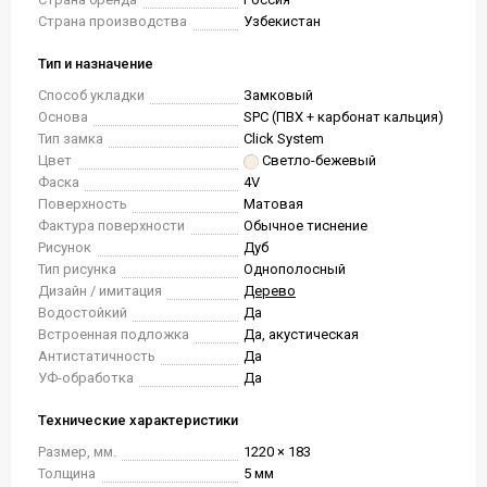
Страна производства
Узбекистан
Тип и назначение
Способ укладки
Замковый
Основа
SPC (ПВХ + карбонат кальция)
Тип замка
Click System
Цвет
Светло-бежевый
Фаска
4V
Поверхность
Матовая
Фактура поверхности
Обычное тиснение
Рисунок
Дуб
Тип рисунка
Однополосный
Дизайн / имитация
Дерево
Водостойкий
Да
Встроенная подложка
Да, акустическая
Антистатичность
Да
УФ-обработка
Да
Технические характеристики
Размер, мм.
1220 × 183
Толщина
5 мм