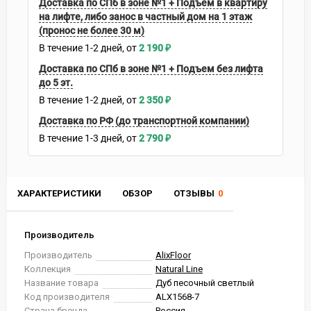
Доставка по СПб в зоне №1 + Подъем в квартиру
на лифте, либо занос в частный дом на 1 этаж
(пронос не более 30 м)
В течение
1-2
дней
2 190
₽
Доставка по СПб в зоне №1 + Подъем без лифта
до 5 эт.
В течение
1-2
дней
2 350
₽
Доставка по РФ (до транспортной компании)
В течение
1-3
дней
2 790
₽
ХАРАКТЕРИСТИКИ
ОБЗОР
ОТЗЫВЫ
0
Производитель
Производитель
AlixFloor
Коллекция
Natural Line
Название товара
Дуб песочный светлый
Код производителя
ALX1568-7
Страна бренда
Россия