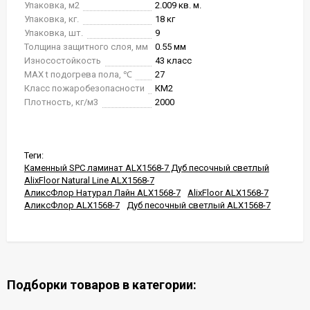
Упаковка, м2
2.009 кв. м.
Упаковка, кг.
18 кг
Упаковка, шт.
9
Толщина защитного слоя, мм
0.55 мм
Износостойкость
43 класс
MAX t подогрева пола, ℃
27
Класс пожаробезопасности
КМ2
Плотность, кг/м3
2000
Теги:
Каменный SPC ламинат ALX1568-7 Дуб песочный светлый
AlixFloor Natural Line ALX1568-7
АликсФлор Натурал Лайн ALX1568-7
AlixFloor ALX1568-7
АликсФлор ALX1568-7
Дуб песочный светлый ALX1568-7
Подборки товаров в категории: