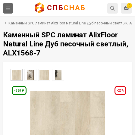
СПБ
СНАБ
0
C
Каменный SPC ламинат AlixFloor Natural Line Дуб песочный светлый, AL
Каменный SPC ламинат AlixFloor
Natural Line Дуб песочный светлый,
ALX1568-7
-520
₽
-20%