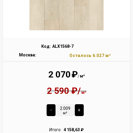
Код:
ALX1568-7
Москва:
Осталось 6.027 м²
2 070
₽
м²
/
2 590
₽
/
м²
-
+
м²
Итого:
4 158,63
₽