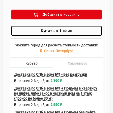
Добавить в корзиину
Купить в 1 клик
Укажите город для расчета стоимости доставки:
Санкт-Петербург
Курьер
Самовывоз
Доставка по СПб в зоне №1 - Без разгрузки
В течение
2-3
дней
2 190
₽
Доставка по СПб в зоне №1 + Подъем в квартиру
на лифте, либо занос в частный дом на 1 этаж
(пронос не более 30 м)
В течение
2-3
дней
2 550
₽
Доставка по СПб в зоне №1 + Подъем без лифта