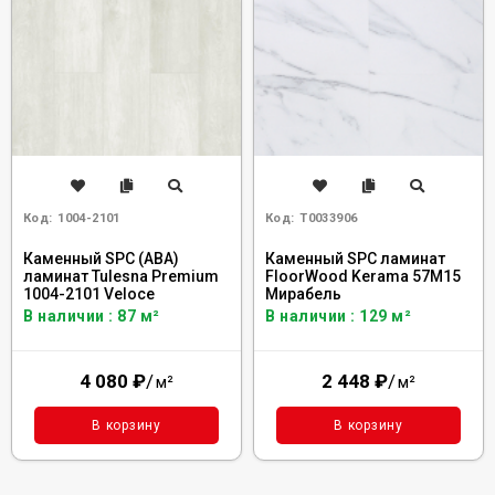
Код:
1004-2101
Код:
Т0033906
Каменный SPC (ABA)
Каменный SPC ламинат
ламинат Tulesna Premium
FloorWood Kerama 57М15
1004-2101 Veloce
Мирабель
В наличии : 87 м²
В наличии : 129 м²
4 080
₽
/
2 448
₽
/
м²
м²
В корзину
В корзину