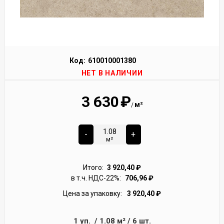
Код:
610010001380
НЕТ В НАЛИЧИИ
3 630
₽
м²
/
-
+
м²
Итого:
3 920,40
₽
в т.ч. НДС-22%:
706,96
₽
Цена за упаковку:
3 920,40
₽
1
уп.
/
1.08
м²
/
6
шт.