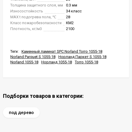
Толщина защитного слоя, мм
0.3 мм
Износостойкость
34 класс
MAX t подогрева пола, ℃
28
Класс пожаробезопасности
КМ2
Плотность, кг/м3
2100
Теги:
Каменный ламинат SPC Norland Torro 1055-18
Norland Parquet S 1055-18
Норланд Паркет S 1055-18
Norland 1055-18
Норланд 1055-18
Torro 1055-18
Подборки товаров в категории:
под дерево