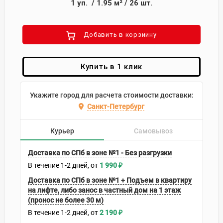
1
уп.
/
1.95
м²
/
26
шт.
Добавить в корзиину
Купить в 1 клик
Укажите город для расчета стоимости доставки:
Санкт-Петербург
Курьер
Самовывоз
Доставка по СПб в зоне №1 - Без разгрузки
В течение
1-2
дней
1 990
₽
Доставка по СПб в зоне №1 + Подъем в квартиру
на лифте, либо занос в частный дом на 1 этаж
(пронос не более 30 м)
В течение
1-2
дней
2 190
₽