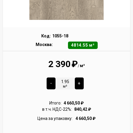
Код:
1055-18
Москва:
4814.55 м²
2 390
₽
м²
/
-
+
м²
Итого:
4 660,50
₽
в т.ч. НДС-22%:
840,42
₽
Цена за упаковку:
4 660,50
₽