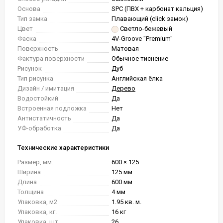
Основа
SPC (ПВХ + карбонат кальция)
Тип замка
Плавающий (click замок)
Цвет
Светло-бежевый
Фаска
4V-Groove "Premium"
Поверхность
Матовая
Фактура поверхности
Обычное тиснение
Рисунок
Дуб
Тип рисунка
Английская ёлка
Дизайн / имитация
Дерево
Водостойкий
Да
Встроенная подложка
Нет
Антистатичность
Да
УФ-обработка
Да
Технические характеристики
Размер, мм.
600 × 125
Ширина
125 мм
Длина
600 мм
Толщина
4 мм
Упаковка, м2
1.95 кв. м.
Упаковка, кг.
16 кг
Упаковка, шт.
26