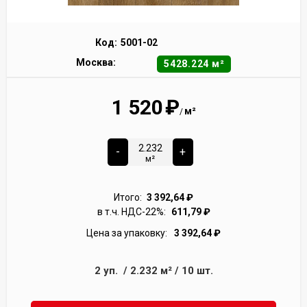
Код:
5001-02
Москва:
5428.224 м²
1 520
₽
м²
/
-
+
м²
Итого:
3 392,64
₽
в т.ч. НДС-22%:
611,79
₽
Цена за упаковку:
3 392,64
₽
2
уп.
/
2.232
м²
/
10
шт.