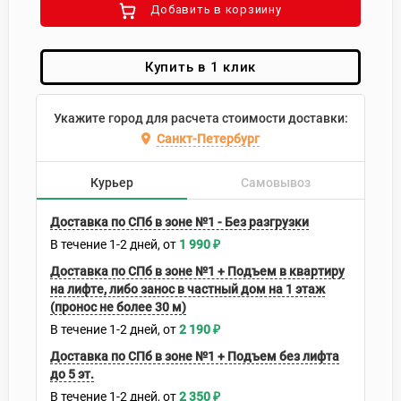
Добавить в корзиину
Купить в 1 клик
Укажите город для расчета стоимости доставки:
Санкт-Петербург
Курьер
Самовывоз
Доставка по СПб в зоне №1 - Без разгрузки
В течение
1-2
дней
1 990
₽
Доставка по СПб в зоне №1 + Подъем в квартиру
на лифте, либо занос в частный дом на 1 этаж
(пронос не более 30 м)
В течение
1-2
дней
2 190
₽
Доставка по СПб в зоне №1 + Подъем без лифта
до 5 эт.
В течение
1-2
дней
2 350
₽