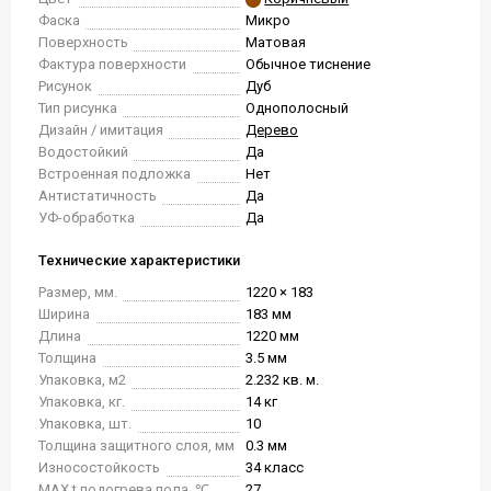
Фаска
Микро
Поверхность
Матовая
Фактура поверхности
Обычное тиснение
Рисунок
Дуб
Тип рисунка
Однополосный
Дизайн / имитация
Дерево
Водостойкий
Да
Встроенная подложка
Нет
Антистатичность
Да
УФ-обработка
Да
Технические характеристики
Размер, мм.
1220 × 183
Ширина
183 мм
Длина
1220 мм
Толщина
3.5 мм
Упаковка, м2
2.232 кв. м.
Упаковка, кг.
14 кг
Упаковка, шт.
10
Толщина защитного слоя, мм
0.3 мм
Износостойкость
34 класс
MAX t подогрева пола, ℃
27