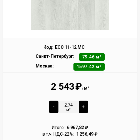
Код:
ECO 11-12 MC
Санкт-Петербург:
79.46 м²
Москва:
1597.42 м²
2 543
₽
м²
/
-
+
м²
Итого:
6 967,82
₽
в т.ч. НДС-22%:
1 256,49
₽