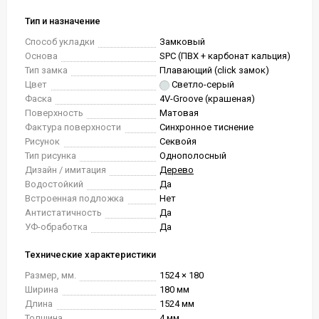
Тип и назначение
Способ укладки
Замковый
Основа
SPC (ПВХ + карбонат кальция)
Тип замка
Плавающий (click замок)
Цвет
Светло-серый
Фаска
4V-Groove (крашеная)
Поверхность
Матовая
Фактура поверхности
Синхронное тиснение
Рисунок
Секвойя
Тип рисунка
Однополосный
Дизайн / имитация
Дерево
Водостойкий
Да
Встроенная подложка
Нет
Антистатичность
Да
УФ-обработка
Да
Технические характеристики
Размер, мм.
1524 × 180
Ширина
180 мм
Длина
1524 мм
Толщина
4 мм