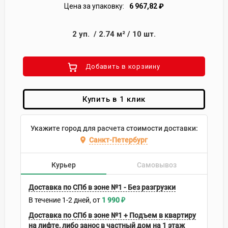
Цена за упаковку:
6 967,82
₽
2
уп.
/
2.74
м²
/
10
шт.
Добавить в корзиину
Купить в 1 клик
Укажите город для расчета стоимости доставки:
Санкт-Петербург
Курьер
Самовывоз
Доставка по СПб в зоне №1 - Без разгрузки
В течение
1-2
дней
1 990
₽
Доставка по СПб в зоне №1 + Подъем в квартиру
на лифте, либо занос в частный дом на 1 этаж