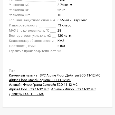
Упаковка, м2
2.74 кв. м.
Упаковка, кг.
22 кг
Упаковка, шт.
10
Толщина защитного слоя, мм
0.55 мм - Easy Clean
Износостойкость
43 класс
MAX t подогрева пола, ℃
28
Беспороговая укладка, м2
120 кв. м.
Класс пожаробезопасности
КМ2
Плотность, кг/м3
2100
Гарантия производителя, лет
25
Теги:
Каменный ламинат SPC Alpine Floor Дейнтри ECO 11-12 MC
Alpine Floor Grand Sequoia ECO 11-12 MC
Альпайн Флор Гранд Секвойя ECO 11-12 MC
Alpine Floor ECO 11-12 MC
Альпайн Флор ECO 11-12 MC
Дейнтри ECO 11-12 MC