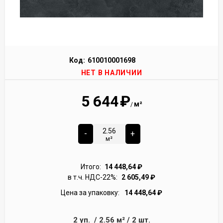
Код:
610010001698
НЕТ В НАЛИЧИИ
5 644
₽
м²
/
-
+
м²
Итого:
14 448,64
₽
в т.ч. НДС-22%:
2 605,49
₽
Цена за упаковку:
14 448,64
₽
2
уп.
/
2.56
м²
/
2
шт.