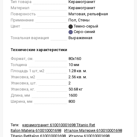
Тип товара
Керамогранит
Материал
Керамогранит
Поверхность
Матовая, рельефная
Применение
Пол, Стены
Цвет
Темно-серый
Серо-синий
Тональная вариация
Выраженная
Технические характеристики
Формат, см.
80x160
Толщина
10 мм
Площадь 1 шт, м2
1.28 кв. м.
Упаковка, м2
2.56 кв. м.
Упаковка, шт.
2
Упаковка, кг.
50.68 кг
Длина, мм
1600
Ширина, мм
800
Теги:
керамогранит 610010001698 Titanio Ret
Italon Materia 610010001698
Италон Материя 610010001698
Titanio RetItalon 610010001698
Италон 610010001698