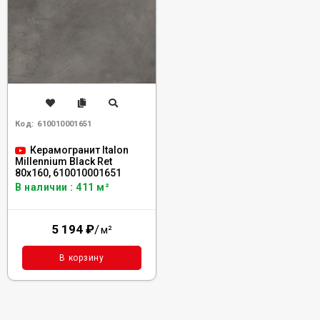
Код:
610010001651
Керамогранит Italon
Millennium Black Ret
80x160, 610010001651
В наличии : 411 м²
5 194
₽
/
м²
В корзину