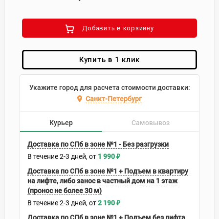
Добавить в корзиину
Купить в 1 клик
Укажите город для расчета стоимости доставки:
Санкт-Петербург
Курьер
Самовывоз
Доставка по СПб в зоне №1 - Без разгрузки
В течение
2-3
дней
1 990
₽
Доставка по СПб в зоне №1 + Подъем в квартиру
на лифте, либо занос в частный дом на 1 этаж
(пронос не более 30 м)
В течение
2-3
дней
2 190
₽
Доставка по СПб в зоне №1 + Подъем без лифта