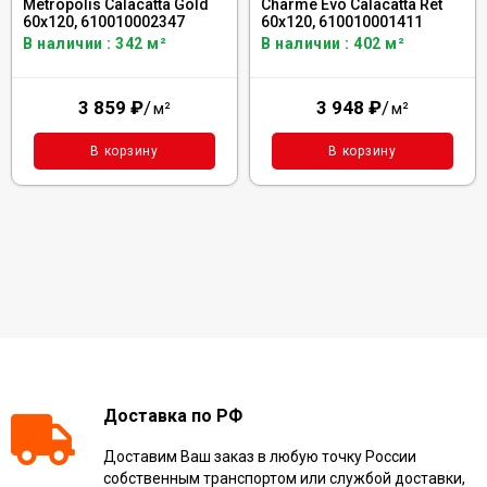
Metropolis Calacatta Gold
Charme Evo Calacatta Ret
60x120, 610010002347
60x120, 610010001411
В наличии : 342 м²
В наличии : 402 м²
3 859
₽
/
3 948
₽
/
м²
м²
В корзину
В корзину
Доставка по РФ
Доставим Ваш заказ в любую точку России
собственным транспортом или службой доставки,