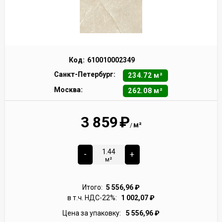
Код:
610010002349
Санкт-Петербург:
234.72 м²
Москва:
262.08 м²
3 859
₽
м²
/
-
+
м²
Итого:
5 556,96
₽
в т.ч. НДС-22%:
1 002,07
₽
Цена за упаковку:
5 556,96
₽