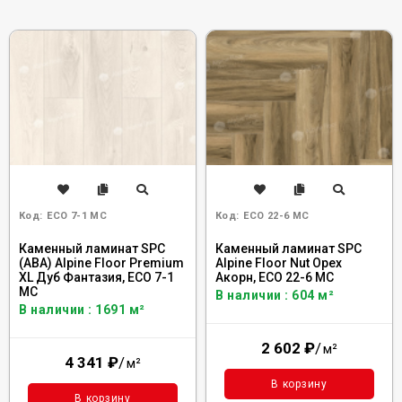
Код:
ECO 7-1 MC
Код:
ECO 22-6 MC
Каменный ламинат SPC
Каменный ламинат SPC
(ABA) Alpine Floor Premium
Alpine Floor Nut Орех
XL Дуб Фантазия, ECO 7-1
Акорн, ECO 22-6 MC
MC
В наличии : 604 м²
В наличии : 1691 м²
2 602
₽
/
м²
4 341
₽
/
м²
В корзину
В корзину