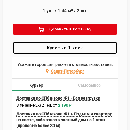
1
уп.
/
1.44
м²
/
2
шт.
Добавить в корзиину
Купить в 1 клик
Укажите город для расчета стоимости доставки:
Санкт-Петербург
Курьер
Самовывоз
Доставка по СПб в зоне №1 - Без разгрузки
В течение
2-3
дней
2 190
₽
Доставка по СПб в зоне №1 + Подъем в квартиру
на лифте, либо занос в частный дом на 1 этаж
(пронос не более 30 м)