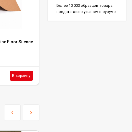
Более 10 000 образцов товара
представлено у нашем шоуруме
Код:
K2P18
ne Floor Silence
Клей Kesto 2 Plus 18 Кг
В наличии: 19 шт.
13 183
₽
шт.
В корзину
В корзину
/