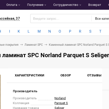
Оплата
Получение
Сотрудничество
Возврат
ассейная, 37
Все кате
H
I
K
L
M
N
O
P
R
S
T
ные покрытия
Ламинат SPC
Каменный ламинат SPC Norland Parquet S Se
ламинат SPC Norland Parquet S Seliger
ХАРАКТЕРИСТИКИ
ОБЗОР
ОТЗЫВЫ
0
Производитель
Производитель
Norland
Коллекция
Parquet S
Название товара
Seliger