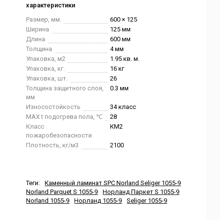
характеристики
Размер, мм.
600 × 125
Ширина
125 мм
Длина
600 мм
Толщина
4 мм
Упаковка, м2
1.95 кв. м.
Упаковка, кг.
16 кг
Упаковка, шт.
26
Толщина защитного слоя,
0.3 мм
мм
Износостойкость
34 класс
MAX t подогрева пола, ℃
28
Класс
КМ2
пожаробезопасности
Плотность, кг/м3
2100
Теги:
Каменный ламинат SPC Norland Seliger 1055-9
Norland Parquet S 1055-9
Норланд Паркет S 1055-9
Norland 1055-9
Норланд 1055-9
Seliger 1055-9