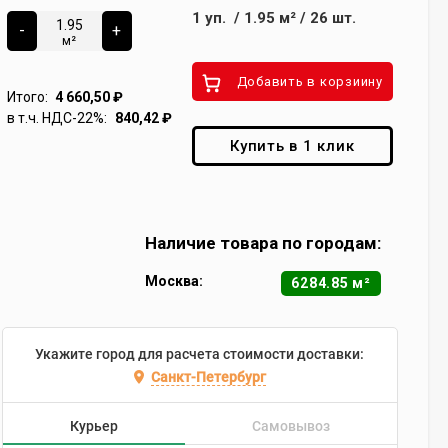
1
уп.
/
1.95
м²
/
26
шт.
-
+
м²
Добавить в корзиину
Итого:
4 660,50
₽
в т.ч. НДС-22%:
840,42
₽
Купить в 1 клик
Наличие товара по городам:
Москва:
6284.85 м²
Укажите город для расчета стоимости доставки:
Санкт-Петербург
Курьер
Самовывоз