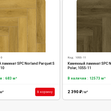
10
Код:
1055-11
 ламинат SPC Norland Parquet S
Каменный ламинат SPC No
-10
Polar, 1055-11
и : 683 м²
В наличии : 12573 м²
2 390
₽
м²
м²
В корзину
/