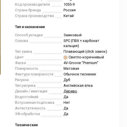
Код производителя
1055-9
Страна бренда
Россия
Страна производства
Китай
Тип и назначение
Способ укладки
Замковый
Основа
SPC (ПВХ + карбонат
кальция)
Тип замка
Плавающий (click замок)
Цвет
Светло-коричневый
Фаска
4V-Groove "Premium"
Поверхность
Матовая
Фактура поверхности
Обычное тиснение
Рисунок
Дуб
Тип рисунка
Английская ёлка
Дизайн / имитация
Дерево
Водостойкий
Да
Встроенная подложка
Нет
Антистатичность
Да
УФ-обработка
Да
Технические