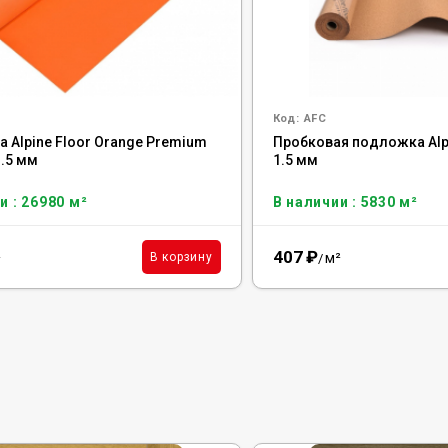
Код:
AFC
 Alpine Floor Orange Premium
Пробковая подложка Alpi
1.5 мм
1.5 мм
и : 26980 м²
В наличии : 5830 м²
407
₽
²
м²
В корзину
/