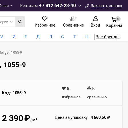
+7 812 642-23-40
О нас
Контакты
Заказать звонок
0
гории
Избранное
Сравнение
Вход
Корзина
V
Z
Г
Д
Л
С
Т
Ц
Все бренды
liger, 1055-9
, 1055-9
В
К
Код:
1055-9
избранное
сравнению
2 390
₽
Цена за упаковку:
4 660,50
₽
м²
/