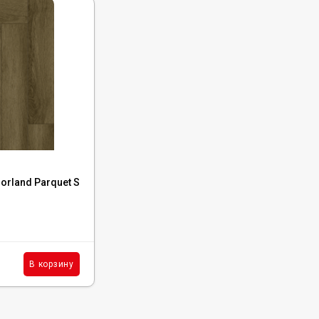
Код:
1055-12
rland Parquet S
Каменный ламинат SPC Norland Parquet 
Opal, 1055-12
В наличии : 11661 м²
2 390
₽
м²
В корзину
В корзину
/