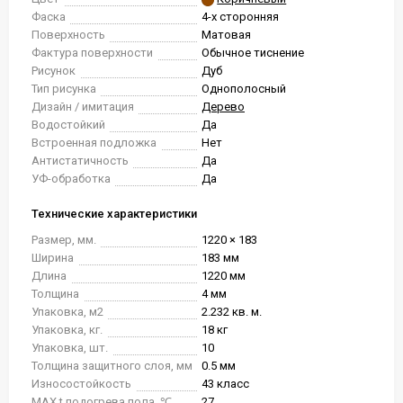
Фаска
4-х сторонняя
Поверхность
Матовая
Фактура поверхности
Обычное тиснение
Рисунок
Дуб
Тип рисунка
Однополосный
Дизайн / имитация
Дерево
Водостойкий
Да
Встроенная подложка
Нет
Антистатичность
Да
УФ-обработка
Да
Технические характеристики
Размер, мм.
1220 × 183
Ширина
183 мм
Длина
1220 мм
Толщина
4 мм
Упаковка, м2
2.232 кв. м.
Упаковка, кг.
18 кг
Упаковка, шт.
10
Толщина защитного слоя, мм
0.5 мм
Износостойкость
43 класс
MAX t подогрева пола, ℃
27