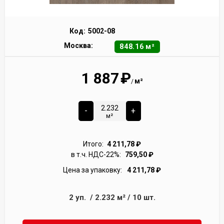
Код:
5002-08
Москва:
848.16 м²
1 887
₽
м²
/
-
+
м²
Итого:
4 211,78
₽
в т.ч. НДС-22%:
759,50
₽
Цена за упаковку:
4 211,78
₽
2
уп.
/
2.232
м²
/
10
шт.