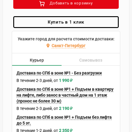
Добавить в корзиину
Купить в 1 клик
Укажите город для расчета стоимости доставки:
Санкт-Петербург
Курьер
Самовывоз
Доставка по СПб в зоне №1 - Без разгрузки
В течение
2-3
дней
1 990
₽
Доставка по СПб в зоне №1 + Подъем в квартиру
на лифте, либо занос в частный дом на 1 этаж
(пронос не более 30 м)
В течение
2-3
дней
2 190
₽
Доставка по СПб в зоне №1 + Подъем без лифта
до 5 эт.
В течение
1-2
дней
2 350
₽