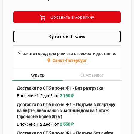
Добавить в корзиину
Купить в 1 клик
Укажите город для расчета стоимости доставки:
Санкт-Петербург
Курьер
Самовывоз
Доставка по СПб в зоне №1 - Без разгрузки
В течение
1-2
дней
2 190
₽
Доставка по СПб в зоне №1 + Подъем в квартиру
на лифте, либо занос в частный дом на 1 этаж
(пронос не более 30 м)
В течение
1-2
дней
2 550
₽
Доставка по СПб в зоне №1 + Подъем без лифта