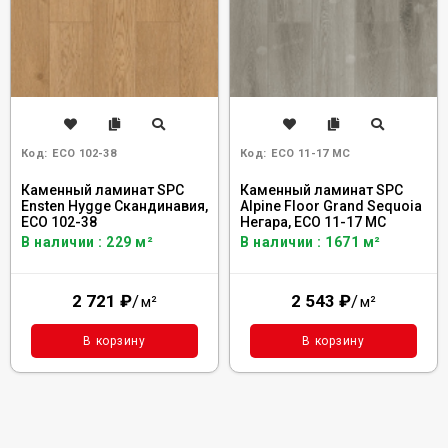
Код:
ECO 102-38
Код:
ECO 11-17 MC
Каменный ламинат SPC
Каменный ламинат SPC
Ensten Hygge Скандинавия,
Alpine Floor Grand Sequoia
ECO 102-38
Негара, ECO 11-17 MC
В наличии : 229 м²
В наличии : 1671 м²
2 721
₽
/
2 543
₽
/
м²
м²
В корзину
В корзину