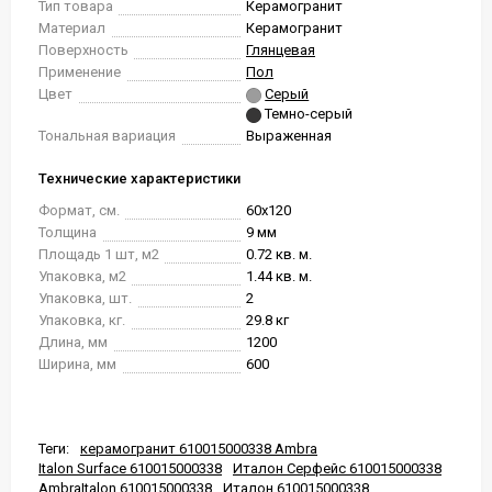
Тип товара
Керамогранит
Материал
Керамогранит
Поверхность
Глянцевая
Применение
Пол
Цвет
Серый
Темно-серый
Тональная вариация
Выраженная
Технические характеристики
Формат, см.
60x120
Толщина
9 мм
Площадь 1 шт, м2
0.72 кв. м.
Упаковка, м2
1.44 кв. м.
Упаковка, шт.
2
Упаковка, кг.
29.8 кг
Длина, мм
1200
Ширина, мм
600
Теги:
керамогранит 610015000338 Ambra
Italon Surface 610015000338
Италон Серфейс 610015000338
AmbraItalon 610015000338
Италон 610015000338