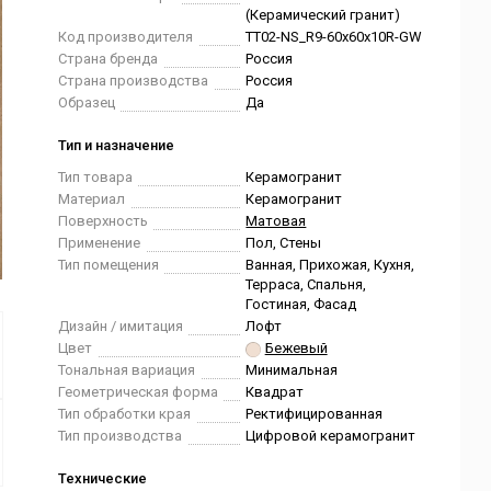
(Керамический гранит)
Код производителя
TT02-NS_R9-60x60x10R-GW
Страна бренда
Россия
Страна производства
Россия
Образец
Да
Тип и назначение
Тип товара
Керамогранит
Материал
Керамогранит
Поверхность
Матовая
Применение
Пол, Стены
Тип помещения
Ванная, Прихожая, Кухня,
Терраса, Спальня,
Гостиная, Фасад
Дизайн / имитация
Лофт
Цвет
Бежевый
Тональная вариация
Минимальная
Геометрическая форма
Квадрат
Тип обработки края
Ректифицированная
Тип производства
Цифровой керамогранит
Технические