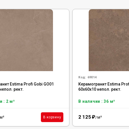
Код:
69014
нит Estima Profi Gobi GO01
Керамогранит Estima Prof
непол. рект.
60x60x10 непол. рект.
 : 2 м²
В наличии : 36 м²
2 125
₽
м²
м²
В корзину
/