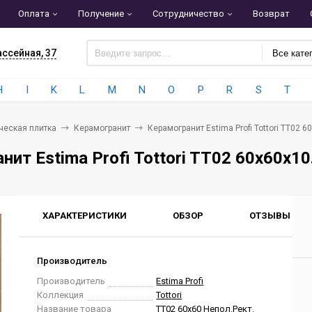
Оплата
Получение
Сотрудничество
Возврат
ассейная, 37
Все кате
H
I
K
L
M
N
O
P
R
S
T
ческая плитка
Керамогранит
Керамогранит Estima Profi Tottori TT02 60
ит Estima Profi Tottori TT02 60x60x10.
ХАРАКТЕРИСТИКИ
ОБЗОР
ОТЗЫВЫ
0
Производитель
Производитель
Estima Profi
Коллекция
Tottori
Название товара
TT02 60x60 Непол.Рект.