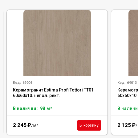
Код:
69004
Код:
69013
Керамогранит Estima Profi Tottori TT01
Керамогра
60x60x10. непол. рект.
60x60x10 
В наличии : 98 м²
В наличии
2 245
₽
2 125
₽
м²
В корзину
/
/