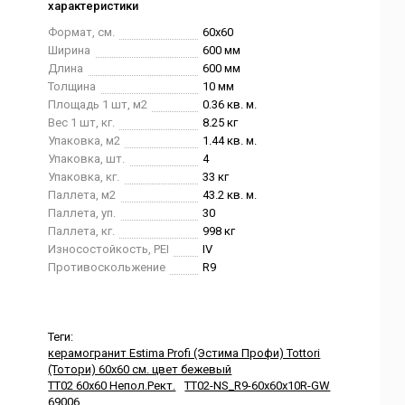
характеристики
Формат, см.
60x60
Ширина
600 мм
Длина
600 мм
Толщина
10 мм
Площадь 1 шт, м2
0.36 кв. м.
Вес 1 шт, кг.
8.25 кг
Упаковка, м2
1.44 кв. м.
Упаковка, шт.
4
Упаковка, кг.
33 кг
Паллета, м2
43.2 кв. м.
Паллета, уп.
30
Паллета, кг.
998 кг
Износостойкость, PEI
IV
Противоскольжение
R9
Теги:
керамогранит Estima Profi (Эстима Профи) Tottori
(Тотори) 60x60 см. цвет бежевый
TT02 60x60 Непол.Рект.
TT02-NS_R9-60x60x10R-GW
69006