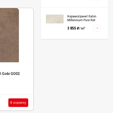
Керамогранит Italon
Millennium Pure Ret
60x120, 610010001456
3 855
₽
м²
/
Керамогранит Italon
Continuum Polar Ret
60x60, 610010002672
3 001
₽
м²
/
Код:
15385
i Gobi GO02
Керамогранит Estima Profi Standard ST17
60x60x10 непол. рект.
Керамогранит Italon
Continuum Petrol Ret
60x60, 610010002676
В наличии : 825 м²
3 226
₽
м²
/
1 925
₽
м²
В корзину
В корзину
/
Керамогранит Italon