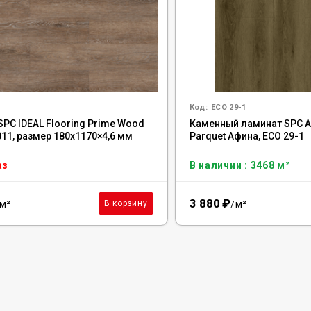
Код:
ECO 29-1
SPC IDEAL Flooring Prime Wood
Каменный ламинат SPC Alp
1011, размер 180x1170×4,6 мм
Parquet Афина, ЕСО 29-1
аз
В наличии : 3468 м²
3 880
₽
м²
м²
В корзину
/