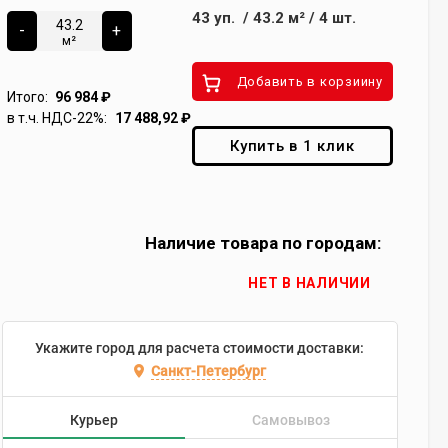
43
уп.
/
43.2
м²
/
4
шт.
-
+
м²
Добавить в корзиину
Итого:
96 984
₽
в т.ч. НДС-22%:
17 488,92
₽
Купить в 1 клик
Наличие товара по городам:
НЕТ В НАЛИЧИИ
Укажите город для расчета стоимости доставки:
Санкт-Петербург
Курьер
Самовывоз