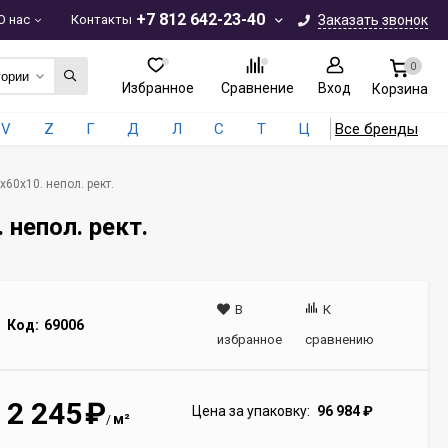
+7 812 642-23-40
О нас
Контакты
Заказать звонок
0
гории
Избранное
Сравнение
Вход
Корзина
V
Z
Г
Д
Л
С
Т
Ц
Все бренды
x60x10. непол. рект.
 непол. рект.
В
К
Код:
69006
избранное
сравнению
2 245
₽
Цена за упаковку:
96 984
₽
м²
/