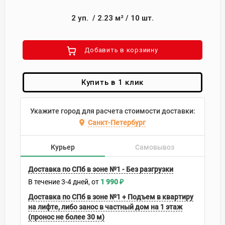
2
уп.
/
2.23
м²
/
10
шт.
Добавить в корзиину
Купить в 1 клик
Укажите город для расчета стоимости доставки:
Санкт-Петербург
Курьер
Самовывоз
Доставка по СПб в зоне №1 - Без разгрузки
В течение
3-4
дней
1 990
₽
Доставка по СПб в зоне №1 + Подъем в квартиру
на лифте, либо занос в частный дом на 1 этаж
(пронос не более 30 м)