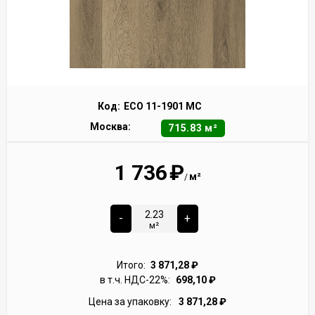
Код:
ECO 11-1901 MC
Москва:
715.83 м²
1 736
₽
м²
/
-
+
м²
Итого:
3 871,28
₽
в т.ч. НДС-22%:
698,10
₽
Цена за упаковку:
3 871,28
₽