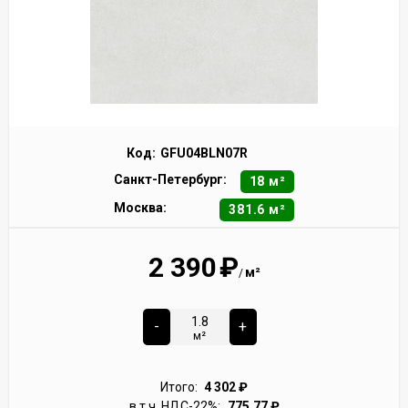
Код:
GFU04BLN07R
Санкт-Петербург:
18 м²
Москва:
381.6 м²
2 390
₽
м²
/
-
+
м²
Итого:
4 302
₽
в т.ч. НДС-22%:
775,77
₽