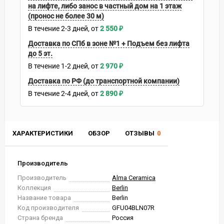
на лифте, либо занос в частный дом на 1 этаж
(пронос не более 30 м)
В течение
2-3
дней
2 550
₽
Доставка по СПб в зоне №1 + Подъем без лифта
до 5 эт.
В течение
1-2
дней
2 970
₽
Доставка по РФ (до транспортной компании)
В течение
2-4
дней
2 890
₽
ХАРАКТЕРИСТИКИ
ОБЗОР
ОТЗЫВЫ
0
Производитель
Производитель
Alma Ceramica
Коллекция
Berlin
Название товара
Berlin
Код производителя
GFU04BLN07R
Страна бренда
Россия