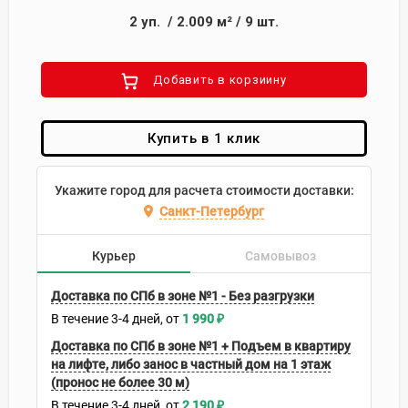
2
уп.
/
2.009
м²
/
9
шт.
Добавить в корзиину
Купить в 1 клик
Укажите город для расчета стоимости доставки:
Санкт-Петербург
Курьер
Самовывоз
Доставка по СПб в зоне №1 - Без разгрузки
В течение
3-4
дней
1 990
₽
Доставка по СПб в зоне №1 + Подъем в квартиру
на лифте, либо занос в частный дом на 1 этаж
(пронос не более 30 м)
В течение
3-4
дней
2 190
₽