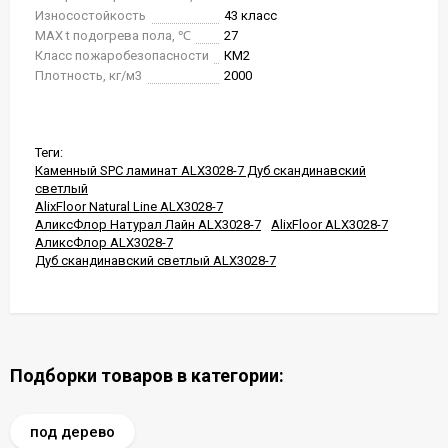
Износостойкость
43 класс
MAX t подогрева пола, ℃
27
Класс пожаробезопасности
КМ2
Плотность, кг/м3
2000
Теги:
Каменный SPC ламинат ALX3028-7 Дуб скандинавский
светлый
AlixFloor Natural Line ALX3028-7
АликсФлор Натурал Лайн ALX3028-7
AlixFloor ALX3028-7
АликсФлор ALX3028-7
Дуб скандинавский светлый ALX3028-7
Подборки товаров в категории:
под дерево