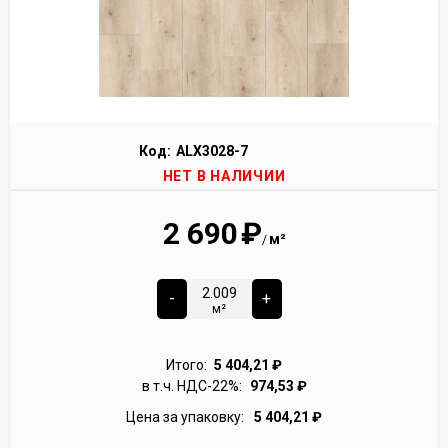
Код:
ALX3028-7
НЕТ В НАЛИЧИИ
2 690
₽
м²
/
-
+
м²
Итого:
5 404,21
₽
в т.ч. НДС-22%:
974,53
₽
Цена за упаковку:
5 404,21
₽