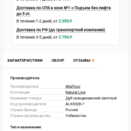
Доставка по СПб в зоне №1 + Подъем без лифта
до 5 эт.
В течение
1-2
дней
2 350
₽
Доставка по РФ (до транспортной компании)
В течение
3-5
дней
2 790
₽
ХАРАКТЕРИСТИКИ
ОБЗОР
ОТЗЫВЫ
0
Производитель
Производитель
AlixFloor
Коллекция
Natural Line
Название товара
Дуб скандинавский светлый
Код производителя
ALX3028-7
Страна бренда
Россия
Страна производства
Узбекистан
Тип и назначение