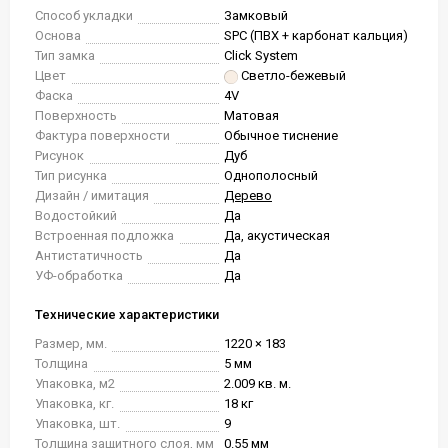
Способ укладки
Замковый
Основа
SPC (ПВХ + карбонат кальция)
Тип замка
Click System
Цвет
Светло-бежевый
Фаска
4V
Поверхность
Матовая
Фактура поверхности
Обычное тиснение
Рисунок
Дуб
Тип рисунка
Однополосный
Дизайн / имитация
Дерево
Водостойкий
Да
Встроенная подложка
Да, акустическая
Антистатичность
Да
УФ-обработка
Да
Технические характеристики
Размер, мм.
1220 × 183
Толщина
5 мм
Упаковка, м2
2.009 кв. м.
Упаковка, кг.
18 кг
Упаковка, шт.
9
Толщина защитного слоя, мм
0.55 мм