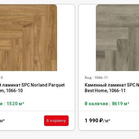
10
Код:
1066-11
 ламинат SPC Norland Parquet
Каменный ламинат SPC N
m, 1066-10
Best Home, 1066-11
и : 1520 м²
В наличии : 8619 м²
1 990
₽
м²
м²
В корзину
/