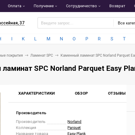
Оплата
Получение
Сотрудничество
Возврат
ассейная, 37
Все кате
H
I
K
L
M
N
O
P
R
S
T
ные покрытия
Ламинат SPC
Каменный ламинат SPC Norland Parquet Eas
ламинат SPC Norland Parquet Easy Pla
ХАРАКТЕРИСТИКИ
ОБЗОР
ОТЗЫВЫ
0
Производитель
Производитель
Norland
Коллекция
Parquet
Название товара
Easy Plank