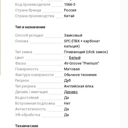
Код производителя
1066-5
Страна бренда
Россия
Страна производства
Китай
Тип и назначение
Способ укладки
Замковый
Основа
SPC (ПВХ + карбонат
кальция)
Тип замка
Плавающий (click замок)
Цвет
Белый
Фаска
4V-Groove "Premium"
Поверхность
Матовая
Фактура поверхности
Обычное тиснение
Рисунок
Дуб
Тип рисунка
Английская ёлка
Дизайн / имитация
Дерево
Водостойкий
Да
Встроенная подложка
Нет
Антистатичность
Да
УФ-обработка
Да
Технические