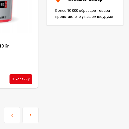
Более 10 000 образцов товара
представлено у нашем шоуруме
Код:
AFC
10 Кг
Пробковая подложка Alpine Floor Silenc
1.5 мм
В наличии : 5830 м²
407
₽
м²
В корзину
В корзину
/