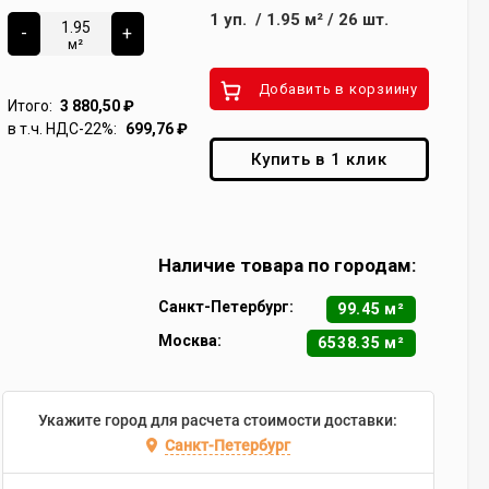
1
уп.
/
1.95
м²
/
26
шт.
-
+
м²
Добавить в корзиину
Итого:
3 880,50
₽
в т.ч. НДС-22%:
699,76
₽
Купить в 1 клик
Наличие товара по городам:
Санкт-Петербург:
99.45 м²
Москва:
6538.35 м²
Укажите город для расчета стоимости доставки:
Санкт-Петербург