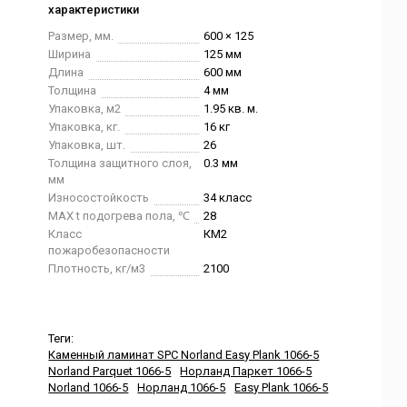
характеристики
Размер, мм.
600 × 125
Ширина
125 мм
Длина
600 мм
Толщина
4 мм
Упаковка, м2
1.95 кв. м.
Упаковка, кг.
16 кг
Упаковка, шт.
26
Толщина защитного слоя,
0.3 мм
мм
Износостойкость
34 класс
MAX t подогрева пола, ℃
28
Класс
КМ2
пожаробезопасности
Плотность, кг/м3
2100
Теги:
Каменный ламинат SPC Norland Easy Plank 1066-5
Norland Parquet 1066-5
Норланд Паркет 1066-5
Norland 1066-5
Норланд 1066-5
Easy Plank 1066-5