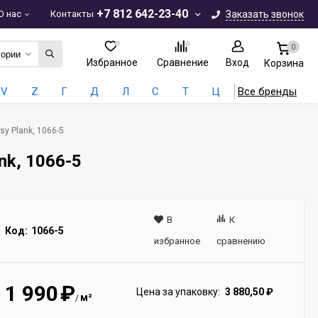
+7 812 642-23-40
О нас
Контакты
Заказать звонок
0
гории
Избранное
Сравнение
Вход
Корзина
V
Z
Г
Д
Л
С
Т
Ц
Все бренды
y Plank, 1066-5
nk, 1066-5
В
К
Код:
1066-5
избранное
сравнению
1 990
₽
Цена за упаковку:
3 880,50
₽
м²
/