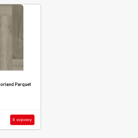
Код:
1066-2
orland Parquet
Каменный ламинат SPC Norland Parquet
Saver Sand, 1066-2
В наличии : 7147 м²
1 990
₽
м²
В корзину
В корзину
/