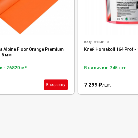
Код:
H164P10
 Alpine Floor Orange Premium
Клей Homakoll 164 Prof - 
1.5 мм
и : 26820 м²
В наличии: 245 шт.
7 299
₽
²
шт.
В корзину
/