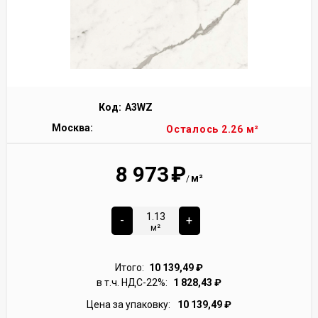
Код:
A3WZ
Москва:
Осталось 2.26 м²
8 973
₽
м²
/
-
+
м²
Итого:
10 139,49
₽
в т.ч. НДС-22%:
1 828,43
₽
Цена за упаковку:
10 139,49
₽