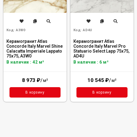
Код:
A3W0
Код:
AD4U
Керамогранит Atlas
Керамогранит Atlas
Concorde Italy Marvel Shine
Concorde Italy Marvel Pro
Calacatta Imperiale Lappato
Statuario Select Lapp 75x75,
75x75, A3W0
AD4U
В наличии : 42 м²
В наличии : 6 м²
8 973
₽
/
10 545
₽
/
м²
м²
В корзину
В корзину