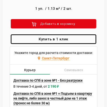
1
уп.
/
1.13
м²
/
2
шт.
Добавить в корзиину
Купить в 1 клик
Укажите город для расчета стоимости доставки:
Санкт-Петербург
Курьер
Самовывоз
Доставка по СПб в зоне №1 - Без разгрузки
В течение
3-4
дней
2 190
₽
Доставка по СПб в зоне №1 + Подъем в квартиру
на лифте, либо занос в частный дом на 1 этаж
(пронос не более 30 м)