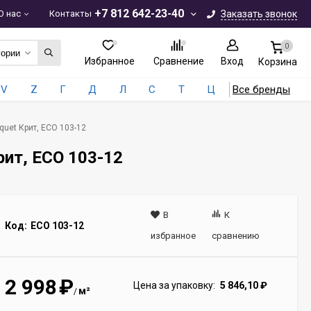
+7 812 642-23-40
О нас
Контакты
Заказать звонок
0
гории
Избранное
Сравнение
Вход
Корзина
V
Z
Г
Д
Л
С
Т
Ц
Все бренды
quet Крит, ECO 103-12
рит, ECO 103-12
В
К
Код:
ECO 103-12
избранное
сравнению
2 998
₽
Цена за упаковку:
5 846,10
₽
м²
/