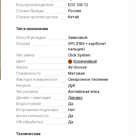
Код производителя
ECO 103-12
Страна бренда
Россия
Страна производства
Китай
Тип и назначение
Способ укладки
Замковый
Основа
SPC (ПВХ + карбонат
кальция)
Тип замка
Click System
Цвет
Коричневый
Фаска
4V-Groove
Поверхность
Матовая
Фактура поверхности
Синхронное тиснение
Рисунок
Дуб
Тип рисунка
Английская ёлка
Дизайн / имитация
Дерево
Водостойкий
Да
Встроенная подложка
Нет
Антистатичность
Да
УФ-обработка
Да
Технические