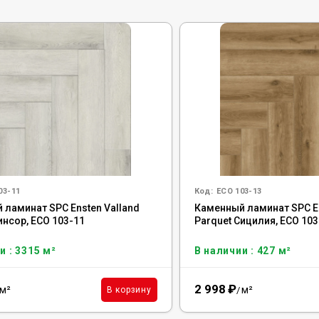
03-11
Код:
ECO 103-13
 ламинат SPC Ensten Valland
Каменный ламинат SPC En
инсор, ECO 103-11
Parquet Сицилия, ECO 103
и : 3315 м²
В наличии : 427 м²
2 998
₽
м²
м²
В корзину
/