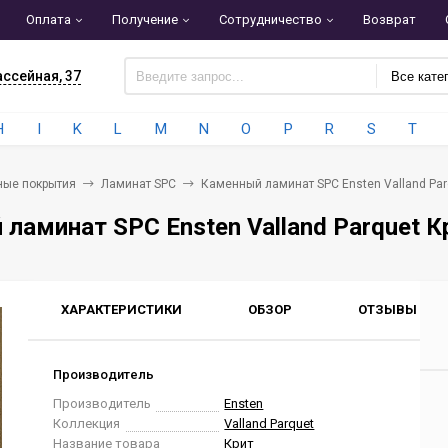
Оплата
Получение
Сотрудничество
Возврат
ассейная, 37
Все кате
H
I
K
L
M
N
O
P
R
S
T
ные покрытия
Ламинат SPC
Каменный ламинат SPC Ensten Valland Par
ламинат SPC Ensten Valland Parquet К
ХАРАКТЕРИСТИКИ
ОБЗОР
ОТЗЫВЫ
0
Производитель
Производитель
Ensten
Коллекция
Valland Parquet
Название товара
Крит