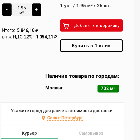
1
уп.
/
1.95
м²
/
26
шт.
-
+
м²
Добавить в корзиину
Итого:
5 846,10
₽
в т.ч. НДС-22%:
1 054,21
₽
Купить в 1 клик
Наличие товара по городам:
Москва:
702 м²
Укажите город для расчета стоимости доставки:
Санкт-Петербург
Курьер
Самовывоз