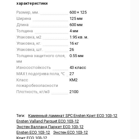
характеристики
Размер, мм.
600 × 125
Ширина
125 мм
Длина
600 мм
Толщина
4 мм
Упаковка, м2
1.95 кв. м.
Упаковка, кг.
16 кг
Упаковка, шт.
26
Толщина защитного слоя,
0.55 мм
мм
Износостойкость
43 класс
MAX t подогрева пола, ℃
27
Класс
КМ2
пожаробезопасности
Плотность, кг/м3
2100
Теги:
Каменный ламинат SPC Ensten Крит ECO 103-12
Ensten Valland Parquet ECO 103-12
Энстен Валланд Паркет ECO 103-12
Ensten ECO 103-12
Энстен ECO 103-12
Крит ECO 103-12