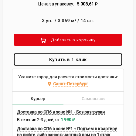
Цена за упаковку:
5 008,61
₽
3
уп.
/
3.069
м²
/
14
шт.
Добавить в корзиину
Купить в 1 клик
Укажите город для расчета стоимости доставки:
Санкт-Петербург
Курьер
Самовывоз
Доставка по СПб в зоне №1 - Без разгрузки
В течение
2-3
дней
1 990
₽
Доставка по СПб в зоне №1 + Подъем в квартиру
на лифте, либо занос в частный дом на 1 этаж