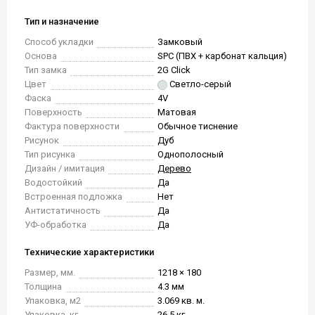
Тип и назначение
Способ укладки
Замковый
Основа
SPC (ПВХ + карбонат кальция)
Тип замка
2G Click
Цвет
Светло-серый
Фаска
4V
Поверхность
Матовая
Фактура поверхности
Обычное тиснение
Рисунок
Дуб
Тип рисунка
Однополосный
Дизайн / имитация
Дерево
Водостойкий
Да
Встроенная подложка
Нет
Антистатичность
Да
УФ-обработка
Да
Технические характеристики
Размер, мм.
1218 × 180
Толщина
4.3 мм
Упаковка, м2
3.069 кв. м.
Упаковка, кг.
26.5 кг