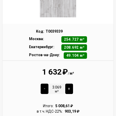
Код:
Т0039339
Москва:
254.727 м²
Екатеринбург:
208.692 м²
Ростов-на-Дону:
49.104 м²
1 632
₽
м²
/
-
+
м²
Итого:
5 008,61
₽
в т.ч. НДС-22%:
903,19
₽