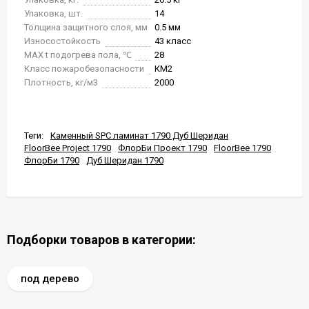
Упаковка, шт.
14
Толщина защитного слоя, мм
0.5 мм
Износостойкость
43 класс
MAX t подогрева пола, ℃
28
Класс пожаробезопасности
КМ2
Плотность, кг/м3
2000
Теги:
Каменный SPC ламинат 1790 Дуб Шеридан
FloorBee Project 1790
ФлорБи Проект 1790
FloorBee 1790
ФлорБи 1790
Дуб Шеридан 1790
Подборки товаров в категории:
под дерево