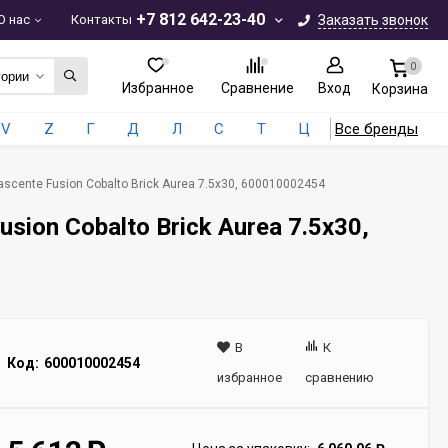
+7 812 642-23-40
О нас
Контакты
Заказать звонок
0
гории
Избранное
Сравнение
Вход
Корзина
V
Z
Г
Д
Л
С
Т
Ц
Все бренды
scente Fusion Cobalto Brick Aurea 7.5x30, 600010002454
sion Cobalto Brick Aurea 7.5x30,
В
К
Код:
600010002454
избранное
сравнению