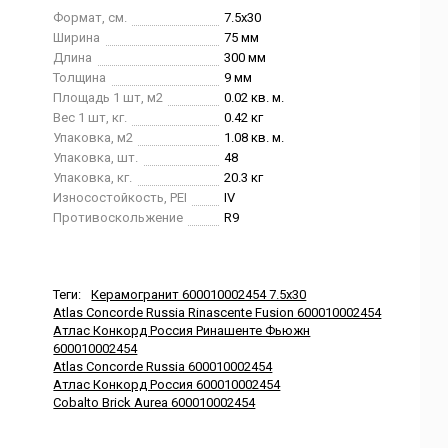
Формат, см.
7.5x30
Ширина
75 мм
Длина
300 мм
Толщина
9 мм
Площадь 1 шт, м2
0.02 кв. м.
Вес 1 шт, кг.
0.42 кг
Упаковка, м2
1.08 кв. м.
Упаковка, шт.
48
Упаковка, кг.
20.3 кг
Износостойкость, PEI
IV
Противоскольжение
R9
Теги:
Керамогранит 600010002454 7.5x30
Atlas Concorde Russia Rinascente Fusion 600010002454
Атлас Конкорд Россия Ринашенте Фьюжн
600010002454
Atlas Concorde Russia 600010002454
Атлас Конкорд Россия 600010002454
Cobalto Brick Aurea 600010002454