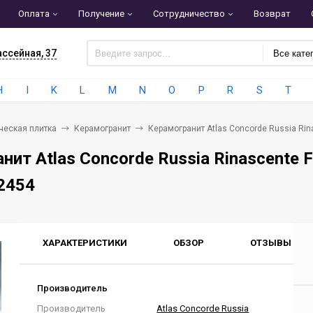
Оплата
Получение
Сотрудничество
Возврат
ассейная, 37
Все кате
H
I
K
L
M
N
O
P
R
S
T
ческая плитка
Керамогранит
Керамогранит Atlas Concorde Russia Rina
ит Atlas Concorde Russia Rinascente Fu
2454
ХАРАКТЕРИСТИКИ
ОБЗОР
ОТЗЫВЫ
0
Производитель
Производитель
Atlas Concorde Russia