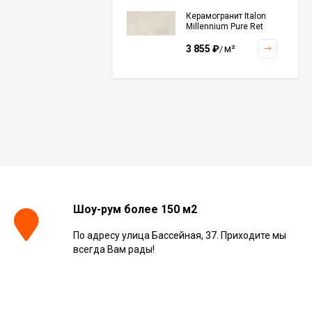
Керамогранит Italon
Millennium Pure Ret
60x120, 610010001456
3 855
₽
м²
/
Керамогранит Italon
Continuum Polar Ret
60x60, 610010002672
3 001
₽
м²
/
Керамогранит Italon
Continuum Petrol Ret
Шоу-рум более 150 м2
60x60, 610010002676
3 226
₽
м²
/
По адресу улица Бассейная, 37. Приходите мы
всегда Вам рады!
Керамогранит Italon
Charme Extra Silver Ret
60x120, 610010001196
4 046
₽
м²
/