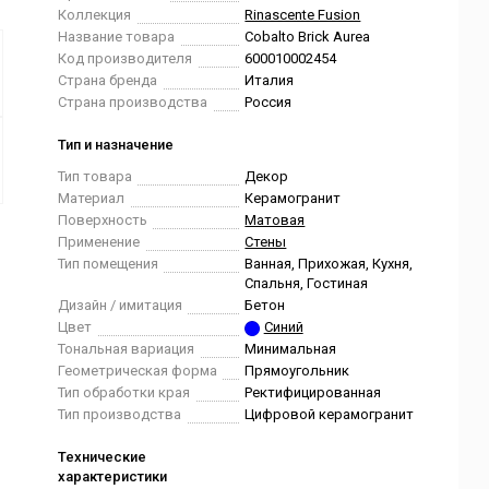
Коллекция
Rinascente Fusion
Название товара
Cobalto Brick Aurea
Код производителя
600010002454
Страна бренда
Италия
Страна производства
Россия
Тип и назначение
Тип товара
Декор
Материал
Керамогранит
Поверхность
Матовая
Применение
Стены
Тип помещения
Ванная, Прихожая, Кухня,
Спальня, Гостиная
Дизайн / имитация
Бетон
Цвет
Синий
Тональная вариация
Минимальная
Геометрическая форма
Прямоугольник
Тип обработки края
Ректифицированная
Тип производства
Цифровой керамогранит
Технические
характеристики