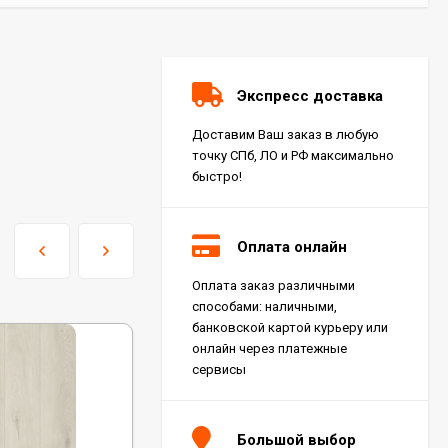
Экспресс доставка
Доставим Ваш заказ в любую
точку СПб, ЛО и РФ максимально
быстро!
Оплата онлайн
Оплата заказ различными
Керамогранит Italon
способами: наличными,
Charme Extra Silver Ret
60x120, 610010001196
банковской картой курьеру или
4 046
₽
м²
/
онлайн через платежные
сервисы
Керамогранит Italon
Charme Evo Imperiale
Большой выбор