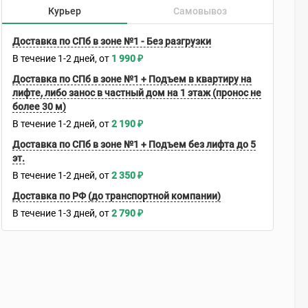
Курьер
Самовывоз
Доставка по СПб в зоне №1 - Без разгрузки
В течение
1-2
дней
1 990
₽
Доставка по СПб в зоне №1 + Подъем в квартиру на
лифте, либо занос в частный дом на 1 этаж (пронос не
более 30 м)
В течение
1-2
дней
2 190
₽
Доставка по СПб в зоне №1 + Подъем без лифта до 5
эт.
В течение
1-2
дней
2 350
₽
Доставка по РФ (до транспортной компании)
В течение
1-3
дней
2 790
₽