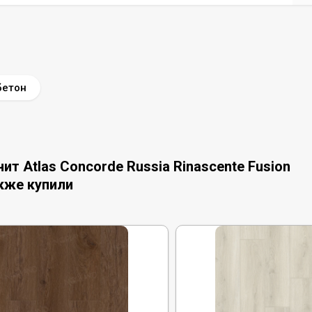
бетон
т Atlas Concorde Russia Rinascente Fusion
акже купили