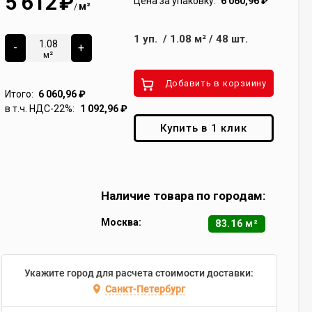
5 612
₽
Цена за упаковку:
6 060,96
₽
м²
/
1
уп.
/
1.08
м²
/
48
шт.
-
+
м²
Добавить в корзиину
Итого:
6 060,96
₽
в т.ч. НДС-22%:
1 092,96
₽
Купить в 1 клик
Наличие товара по городам:
Москва:
83.16 м²
Укажите город для расчета стоимости доставки:
Санкт-Петербург