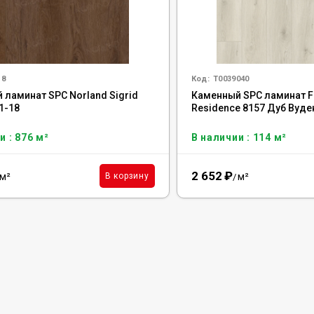
18
Код:
Т0039040
 ламинат SPC Norland Sigrid
Каменный SPC ламинат 
01-18
Residence 8157 Дуб Вуде
и : 876 м²
В наличии : 114 м²
2 652
₽
м²
м²
В корзину
/