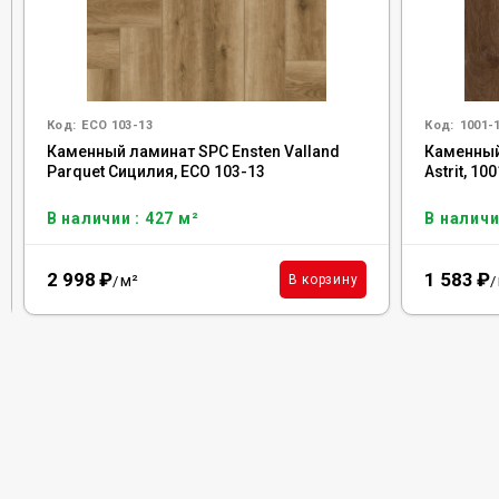
Код:
ECO 103-13
Код:
1001-
Каменный ламинат SPC Ensten Valland
Каменный
Parquet Сицилия, ECO 103-13
Astrit, 10
В наличии : 427 м²
В наличи
2 998
₽
1 583
₽
м²
В корзину
/
/