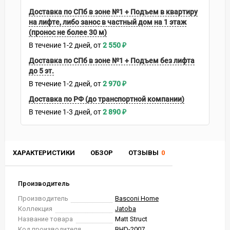
Доставка по СПб в зоне №1 + Подъем в квартиру
на лифте, либо занос в частный дом на 1 этаж
(пронос не более 30 м)
В течение
1-2
дней
2 550
₽
Доставка по СПб в зоне №1 + Подъем без лифта
до 5 эт.
В течение
1-2
дней
2 970
₽
Доставка по РФ (до транспортной компании)
В течение
1-3
дней
2 890
₽
ХАРАКТЕРИСТИКИ
ОБЗОР
ОТЗЫВЫ
0
Производитель
Производитель
Basconi Home
Коллекция
Jatoba
Название товара
Matt Struct
Код производителя
BHD-2007