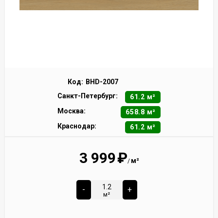
Код:
BHD-2007
Санкт-Петербург:
61.2 м²
Москва:
658.8 м²
Краснодар:
61.2 м²
3 999
₽
м²
/
-
+
м²