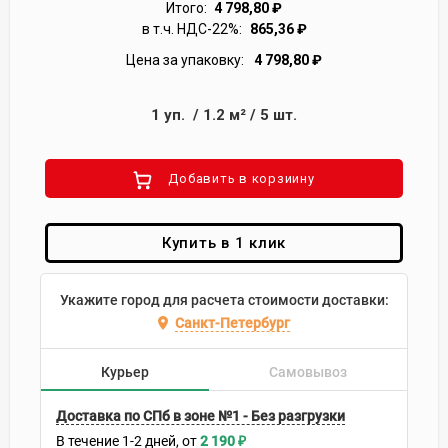
Итого:
4 798,80
₽
в т.ч. НДС-22%:
865,36
₽
Цена за упаковку:
4 798,80
₽
1
уп.
/
1.2
м²
/
5
шт.
Добавить в корзиину
Купить в 1 клик
Укажите город для расчета стоимости доставки:
Санкт-Петербург
Курьер
Самовывоз
Доставка по СПб в зоне №1 - Без разгрузки
В течение
1-2
дней
2 190
₽