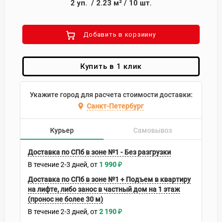
2
уп.
/
2.23
м²
/
10
шт.
Добавить в корзиину
Купить в 1 клик
Укажите город для расчета стоимости доставки:
Санкт-Петербург
Курьер
Самовывоз
Доставка по СПб в зоне №1 - Без разгрузки
В течение
2-3
дней
1 990
₽
Доставка по СПб в зоне №1 + Подъем в квартиру
на лифте, либо занос в частный дом на 1 этаж
(пронос не более 30 м)
В течение
2-3
дней
2 190
₽