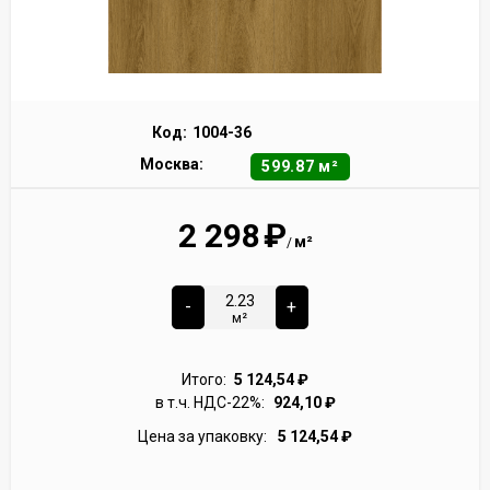
Код:
1004-36
Москва:
599.87 м²
2 298
₽
м²
/
-
+
м²
Итого:
5 124,54
₽
в т.ч. НДС-22%:
924,10
₽
Цена за упаковку:
5 124,54
₽