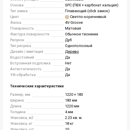
Основа
SPC (ПВХ + карбонат кальция)
Тип замка
Плавающий (click замок)
Цвет
Светло-коричневый
Фаска
4V-Groove
Поверхность
Матовая
Фактура поверхности
Обычное тиснение
Рисунок
Дуб
Тип рисунка
Однополосный
Дизайн / имитация
Дерево
Водостойкий
Да
Встроенная подложка
Нет
Антистатичность
Да
УФ-обработка
Да
Технические характеристики
Размер, мм.
1220 × 183
Ширина
183 мм
Длина
1220 мм
Толщина
4 мм
Упаковка, м2
2.23 кв. м.
Упаковка, кг.
18 кг
Упаковка, шт.
10